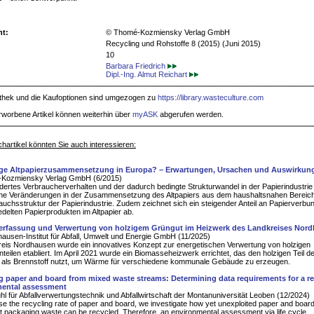
ht:
© Thomé-Kozmiensky Verlag GmbH
Recycling und Rohstoffe 8 (2015) (Juni 2015)
10
Barbara Friedrich
Dipl.-Ing. Almut Reichart
iothek und die Kaufoptionen sind umgezogen zu
https://library.wasteculture.com
rworbene Artikel können weiterhin über
myASK
abgerufen werden.
hartikel könnten Sie auch interessieren:
ge Altpapierzusammensetzung in Europa? – Erwartungen, Ursachen und Auswirkun
Kozmiensky Verlag GmbH (6/2015)
dertes Verbraucherverhalten und der dadurch bedingte Strukturwandel in der Papierindustrie
che Veränderungen in der Zusammensetzung des Altpapiers aus dem haushaltsnahen Bereich
auchsstruktur der Papierindustrie. Zudem zeichnet sich ein steigender Anteil an Papierverb
edelten Papierprodukten im Altpapier ab.
rfassung und Verwertung von holzigem Grüngut im Heizwerk des Landkreises Nor
ausen-Institut für Abfall, Umwelt und Energie GmbH (11/2025)
eis Nordhausen wurde ein innovatives Konzept zur energetischen Verwertung von holzigen
teilen etabliert. Im April 2021 wurde ein Biomasseheizwerk errichtet, das den holzigen Teil d
 als Brennstoff nutzt, um Wärme für verschiedene kommunale Gebäude zu erzeugen.
g paper and board from mixed waste streams: Determining data requirements for a re
mental assessment
hl für Abfallverwertungstechnik und Abfallwirtschaft der Montanuniversität Leoben (12/2024)
se the recycling rate of paper and board, we investigate how yet unexploited paper and boar
ht packaging waste can be recycled. Therefore, an environmental assessment via life cycle