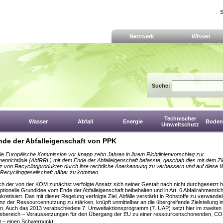
S
Netzwerk
Wissen
Suche:
Technischer
Wasser
Abfall
Energie
Boden,
Umweltschutz
de der Abfalleigenschaft von PPK
die Europäische Kommission vor knapp zehn Jahren in ihrem Richtlinienvorschlag zur
menrichtlinie (AbfRRL) mit dem Ende der Abfalleigenschaft befasste, geschah dies mit dem Zie
 von Recyclingprodukten durch ihre rechtliche Anerkennung zu verbessern und auf diese
r Recyclinggesellschaft näher zu kommen.
h der von der KOM zunächst verfolgte Ansatz sich seiner Gestalt nach nicht durchgesetzt h
ptionelle Grundidee vom Ende der Abfalleigenschaft beibehalten und in Art. 6 Abfallrahmenricht
kretisiert. Das mit dieser Regelung verfolgte Ziel, Abfälle verstärkt in Rohstoffe zu verwande
ienz der Ressourcennutzung zu stärken, knüpft unmittelbar an die übergreifende Zielstellung in
. Auch das 2013 verabschiedete 7. Umweltaktionsprogramm (7. UAP) setzt hier im zweiten
sbereich – Voraussetzungen für den Übergang der EU zu einer ressourcenschonenden, CO
t – einen Schwerpunkt.