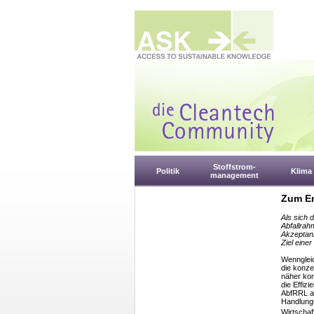
Stoffstrom-
Politik
Klima
management
Zum En
Als sich 
Abfallrah
Akzeptanz
Ziel eine
Wenngleic
die konze
näher kon
die Effiz
AbfRRL an
Handlung
Wirtschaf