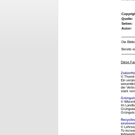
Copyrig
Quelle:
Seiten:
Autor:
Die Bibl
Bereits e
Diese Fac
Zukünfti
© Thomé-
Ein verän
wesentli
der Verbr
stark ver
Grüngute
© Witzenh
Im Landkr
Grüngutan
Grünguts
Recyclin
environ
© Lehrstu
To increa
lightweig