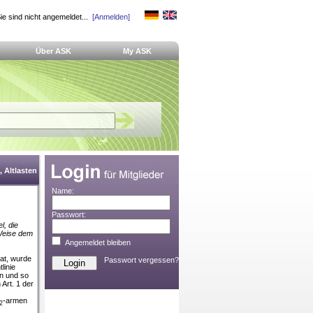
ie sind nicht angemeldet...
[Anmelden]
Über ASK
My ASK
 Altlasten
Name:
Passwort:
l, die
 Weise dem
Angemeldet bleiben
at, wurde
Passwort vergessen?
linie
ln und so
 Art. 1 der
-armen
2