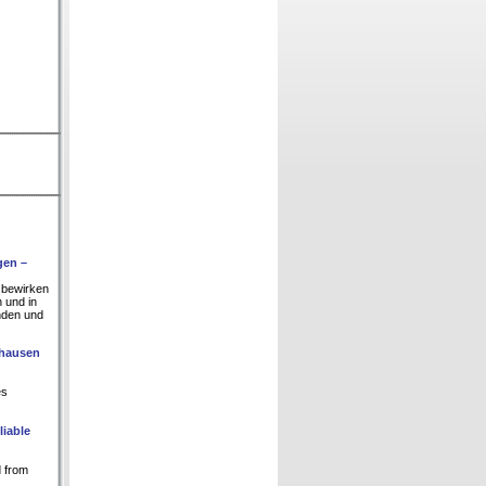
gen –
 bewirken
 und in
unden und
dhausen
es
liable
d from