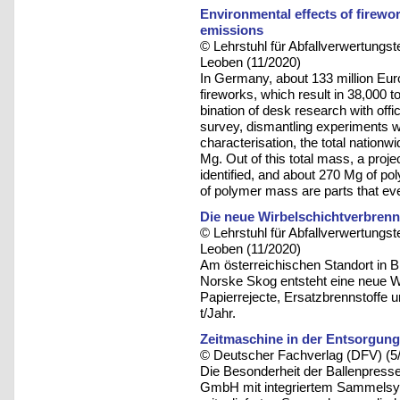
Environmental effects of firewor
emissions
© Lehrstuhl für Abfallverwertungst
Leoben (11/2020)
In Germany, about 133 million Eur
fireworks, which result in 38,000 
bination of desk research with offi
survey, dismantling experiments w
characterisation, the total nation
Mg. Out of this total mass, a pro
identified, and about 270 Mg of p
of polymer mass are parts that eve
Die neue Wirbelschichtverbre
© Lehrstuhl für Abfallverwertungst
Leoben (11/2020)
Am österreichischen Standort in 
Norske Skog entsteht eine neue W
Papierrejecte, Ersatzbrennstoffe 
t/Jahr.
Zeitmaschine in der Entsorgung
© Deutscher Fachverlag (DFV) (5
Die Besonderheit der Ballenpres
GmbH mit integriertem Sammelsys