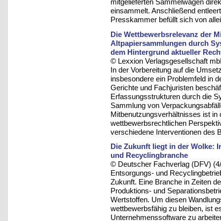
mitgelieferten Sammelwagen direk
einsammelt. Anschließend entleer
Presskammer befüllt sich von alle
Die Wettbewerbsrelevanz der 
Altpapiersammlungen durch Sy
dem Hintergrund aktueller Rec
© Lexxion Verlagsgesellschaft mb
In der Vorbereitung auf die Umse
insbesondere ein Problemfeld in de
Gerichte und Fachjuristen beschäf
Erfassungsstrukturen durch die
Sammlung von Verpackungsabfälle
Mitbenutzungsverhältnisses ist in 
wettbewerbsrechtlichen Perspekti
verschiedene Interventionen des 
Die Zukunft liegt in der Wolke: 
und Recyclingbranche
© Deutscher Fachverlag (DFV) (4
Entsorgungs- und Recyclingbetrieb
Zukunft. Eine Branche in Zeiten 
Produktions- und Separationsbet
Wertstoffen. Um diesen Wandlung
wettbewerbsfähig zu bleiben, ist e
Unternehmenssoftware zu arbeite