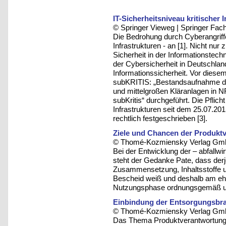
IT-Sicherheitsniveau kritischer I
© Springer Vieweg | Springer F
Die Bedrohung durch Cyberangriffe
Infrastrukturen - an [1]. Nicht nu
Sicherheit in der Informationstech
der Cybersicherheit in Deutschlan
Informationssicherheit. Vor diese
subKRITIS: „Bestandsaufnahme des
und mittelgroßen Kläranlagen in N
subKritis“ durchgeführt. Die Pflicht
Infrastrukturen seit dem 25.07.20
rechtlich festgeschrieben [3].
Ziele und Chancen der Produkt
© Thomé-Kozmiensky Verlag Gmb
Bei der Entwicklung der – abfallwi
steht der Gedanke Pate, dass derje
Zusammensetzung, Inhaltsstoffe 
Bescheid weiß und deshalb am ehe
Nutzungsphase ordnungsgemäß un
Einbindung der Entsorgungsbra
© Thomé-Kozmiensky Verlag Gmb
Das Thema Produktverantwortung i