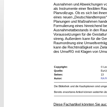
Ausnahmen und Abweichungen von
als Instrumente einer flexiblen 
Planvollzugs. Ob es sich bei ihnen
eines neuen „Deutschlandtempos“
Planungen und Maßnahmen handelt,
Formulierung eines hinreichend 
Ausnahmetatbestands in den Raum
Voraussetzungen für die Gestattu
streng. Außerdem kann für die Ge
Raumordnung eine Umweltverträgli
kann die Rechtmäßigkeit von Zie
des UmwRG mit Klagen von Umwelt
Copyright:
© Le
Quelle:
EurU
Seiten:
13
Autor:
RA P
Die Bibliothek und die Kaufoptionen sind um
Bereits erworbene Artikel können weiterhin ü
Diese Fachartikel könnten Sie auc