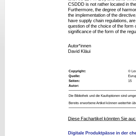
CSDDD is not rather located in th
Furthermore, the degree of harmon
the implementation of the directive
have supply chain regulations, are 
question of the choice of the form 
significance of the form of the reg
Autor*innen
David Kläui
Copyright:
© Le
Quelle:
Euru
Seiten:
15
Autor:
Die Bibliothek und die Kaufoptionen sind um
Bereits erworbene Artikel können weiterhin ü
Diese Fachartikel könnten Sie auc
Digitale Produktpässe in der ch