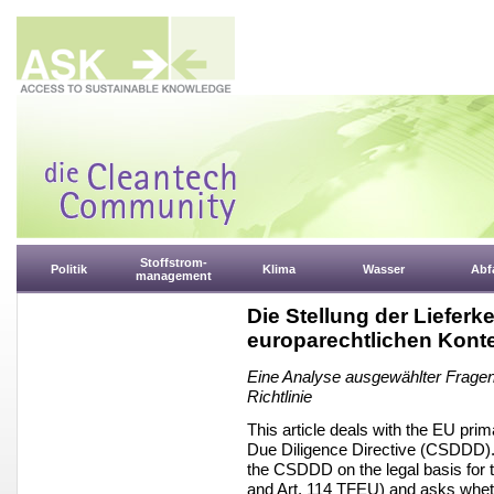
Stoffstrom-
Politik
Klima
Wasser
Abfa
management
Die Stellung der Lieferke
europarechtlichen Kont
Eine Analyse ausgewählter Fragen 
Richtlinie
This article deals with the EU prim
Due Diligence Directive (CSDDD). 
the CSDDD on the legal basis for t
and Art. 114 TFEU) and asks whethe