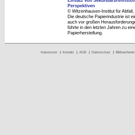
Einsatz von Sekundärbrennstoff
Perspektiven
© Witzenhausen-Institut für Abfa
Die deutsche Papierindustrie ist e
auch vor großen Herausforderunge
führte in den letzten Jahren zu ei
Papierherstellung.
Impressum
|
Kontakt
|
AGB
|
Datenschutz
|
Bildnachweis