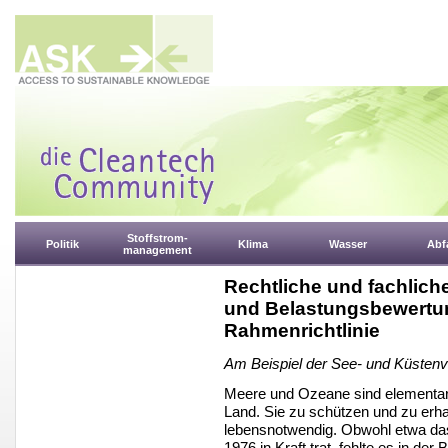
Stoffstrom-
Politik
Klima
Wasser
Abfa
management
Rechtliche und fachlich
und Belastungsbewertun
Rahmenrichtlinie
Am Beispiel der See- und Küsten
Meere und Ozeane sind elementar
Land. Sie zu schützen und zu erhal
lebensnotwendig. Obwohl etwa d
1976 in Kraft trat, fehlte es in d