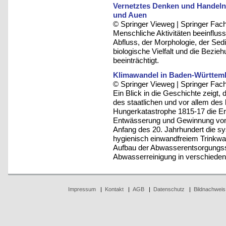
Vernetztes Denken und Handel
und Auen
© Springer Vieweg | Springer F
Menschliche Aktivitäten beeinflu
Abfluss, der Morphologie, der Sed
biologische Vielfalt und die Bezi
beeinträchtigt.
Klimawandel in Baden-Württem
© Springer Vieweg | Springer F
Ein Blick in die Geschichte zeigt
des staatlichen und vor allem de
Hungerkatastrophe 1815-17 die Er
Entwässerung und Gewinnung von 
Anfang des 20. Jahrhundert die s
hygienisch einwandfreiem Trinkwa
Aufbau der Abwasserentsorgungss
Abwasserreinigung in verschieden
Impressum
|
Kontakt
|
AGB
|
Datenschutz
|
Bildnachweis