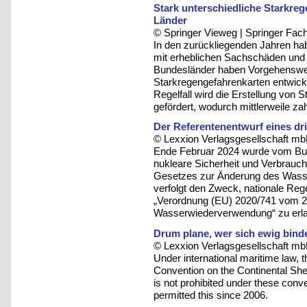
Stark unterschiedliche Starkre
Länder
© Springer Vieweg | Springer F
In den zurückliegenden Jahren ha
mit erheblichen Sachschäden und 
Bundesländer haben Vorgehenswei
Starkregengefahrenkarten entwickel
Regelfall wird die Erstellung von 
gefördert, wodurch mittlerweile z
Der Referentenentwurf eines d
© Lexxion Verlagsgesellschaft mb
Ende Februar 2024 wurde vom Bun
nukleare Sicherheit und Verbrauch
Gesetzes zur Änderung des Wass
verfolgt den Zweck, nationale Re
„Verordnung (EU) 2020/741 vom 2
Wasserwiederverwendung“ zu erl
Drum plane, wer sich ewig bin
© Lexxion Verlagsgesellschaft mb
Under international maritime law
Convention on the Continental Shel
is not prohibited under these con
permitted this since 2006.