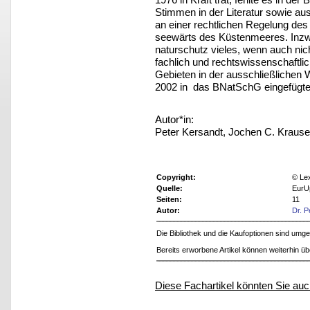
Stimmen in der Literatur sowie a
an einer rechtlichen Regelung de
seewärts des Küstenmeeres. Inzw
naturschutz vieles, wenn auch nic
fachlich und rechtswissenschaftli
Gebieten in der ausschließlichen
2002 in das BNatSchG eingefügten §
Autor*in:
Peter Kersandt, Jochen C. Krause
Copyright:
© Le
Quelle:
EurU
Seiten:
11
Autor:
Dr. P
Die Bibliothek und die Kaufoptionen sind um
Bereits erworbene Artikel können weiterhin ü
Diese Fachartikel könnten Sie auc