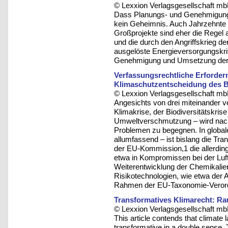
© Lexxion Verlagsgesellschaft mb
Dass Planungs- und Genehmigungsv
kein Geheimnis. Auch Jahrzehnte 
Großprojekte sind eher die Regel 
und die durch den Angriffskrieg d
ausgelöste Energieversorgungskri
Genehmigung und Umsetzung der b
Verfassungsrechtliche Erfordern
Klimaschutzentscheidung des 
© Lexxion Verlagsgesellschaft mb
Angesichts von drei miteinander v
Klimakrise, der Biodiversitätskris
Umweltverschmutzung – wird nach
Problemen zu begegnen. In globale
allumfassend – ist bislang die Tr
der EU-Kommission,1 die allerdings
etwa in Kompromissen bei der Luftr
Weiterentwicklung der Chemikalien
Risikotechnologien, wie etwa der A
Rahmen der EU-Taxonomie-Veror
Transformatives Klimarecht: Rau
© Lexxion Verlagsgesellschaft mb
This article contends that climate
transformative in a double sense.