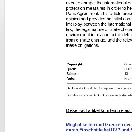
used to compel the international 
protection measures in order to he
Paris Agreement. This article pre
opinion and provides an initial asse
interplay between the international
law, the legal nature of State obli
environment in relation to the delete
from climate change, and the rele
these obligations.
Copyright:
© Le
Quelle:
EurU
Seiten:
13
Autor:
Prof.
Die Bibliothek und die Kaufoptionen sind um
Bereits erworbene Artikel können weiterhin ü
Diese Fachartikel könnten Sie auc
Möglichkeiten und Grenzen der 
durch Einschnitte bei UVP und