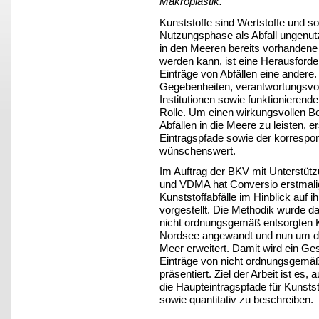
Makroplastik.
Kunststoffe sind Wertstoffe und so
Nutzungsphase als Abfall ungenu
in den Meeren bereits vorhandene 
werden kann, ist eine Herausforde
Einträge von Abfällen eine ander
Gegebenheiten, verantwortungsvo
Institutionen sowie funktioniere
Rolle. Um einen wirkungsvollen Be
Abfällen in die Meere zu leisten, e
Eintragspfade sowie der korrespo
wünschenswert.
Im Auftrag der BKV mit Unterstüt
und VDMA hat Conversio erstmalig
Kunststoffabfälle im Hinblick auf 
vorgestellt. Die Methodik wurde da
nicht ordnungsgemäß entsorgten Ku
Nordsee angewandt und nun um di
Meer erweitert. Damit wird ein Ge
Einträge von nicht ordnungsgemäß 
präsentiert. Ziel der Arbeit ist e
die Haupteintragspfade für Kunstst
sowie quantitativ zu beschreiben.