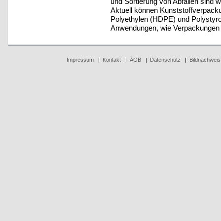
und Sortierung von Abfällen sind wi
Aktuell können Kunststoffverpack
Polyethylen (HDPE) und Polystyrol 
Anwendungen, wie Verpackungen v
Impressum
|
Kontakt
|
AGB
|
Datenschutz
|
Bildnachweis