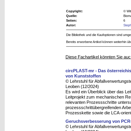
Copyright:
© Wit
Quelle:
Biom
Seiten:
6
Autor:
Steph
Die Bibliothek und die Kaufoptionen sind um
Bereits erworbene Artikel können weiterhin ü
Diese Fachartikel könnten Sie auc
circPLAST-mr - Das österreichi
von Kunststoffen
© Lehrstuhl für Abfallverwertungst
Leoben (12/2024)
Es wird ein Überblick über das Le
Leitprojekt zum mechanischen Rec
relevanten Prozessschritte unter
prozessschrittübergreifenden Arbei
Prozesskette sowie die LCA-orient
Geruchsverbesserung von PCR-
© Lehrstuhl für Abfallverwertungst