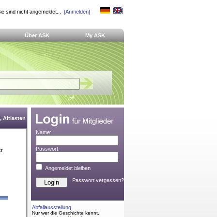
ie sind nicht angemeldet...
[Anmelden]
Über ASK
My ASK
 Altlasten
Name:
Passwort:
st
Angemeldet bleiben
Passwort vergessen?
Abfallausstellung
Nur wer die Geschichte kennt,