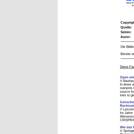
Copyrig
Quelle:
Seiten:
Autor:
Die Bibl
Bereits e
Diese Fac
Open wi
© Bauhaus
In times 
nutrients
source fo
tries to 
Genscher
Rechtse
© Lexxion
Im Jahre
Wissensc
CRISPR/Ca
Wie das 
© Spring