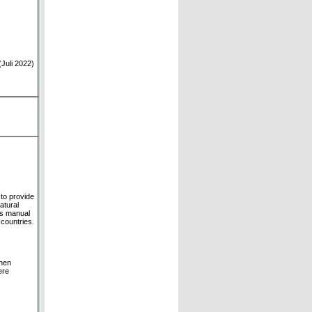
Juli 2022)
 to provide
atural
is manual
 countries.
chen
ere