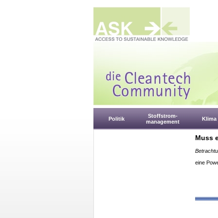
Stoffstrom-
Politik
Klima
management
Muss e
Betrachtu
eine Powe