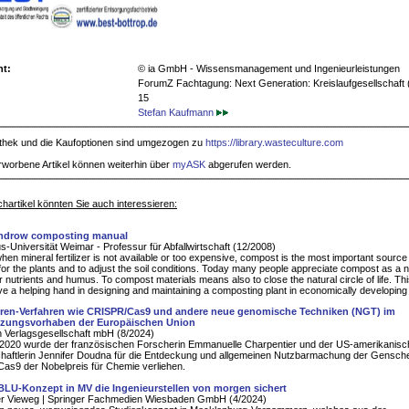
ht:
© ia GmbH - Wissensmanagement und Ingenieurleistungen
ForumZ Fachtagung: Next Generation: Kreislaufgesellschaft (
15
Stefan Kaufmann
iothek und die Kaufoptionen sind umgezogen zu
https://library.wasteculture.com
rworbene Artikel können weiterhin über
myASK
abgerufen werden.
hartikel könnten Sie auch interessieren:
ndrow composting manual
-Universität Weimar - Professur für Abfallwirtschaft (12/2008)
when mineral fertilizer is not available or too expensive, compost is the most important source
 for the plants and to adjust the soil conditions. Today many people appreciate compost as a n
r nutrients and humus. To compost materials means also to close the natural circle of life. Th
give a helping hand in designing and maintaining a composting plant in economically developing
en-Verfahren wie CRISPR/Cas9 und andere neue genomische Techniken (NGT) im
tzungsvorhaben der Europäischen Union
 Verlagsgesellschaft mbH (8/2024)
 2020 wurde der französischen Forscherin Emmanuelle Charpentier und der US-amerikanis
haftlerin Jennifer Doudna für die Entdeckung und allgemeinen Nutzbarmachung der Gensch
s9 der Nobelpreis für Chemie verliehen.
BLU-Konzept in MV die Ingenieurstellen von morgen sichert
er Vieweg | Springer Fachmedien Wiesbaden GmbH (4/2024)