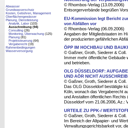
© Rhombos-Verlag (13.09.2006)
Abwasser
Entsorgerverbände begrüßen Vor
Grundwasserschutz
Kosten, Gebühren, Management
Oberflächengewässer
EU-Kommission legt Bericht zu
Planung, Dienstleistung
von Abfällen vor
Analytik, Labor
(103)
Ausschreibung (94)
© Rhombos-Verlag (06.09.2006)
Consulting
(26)
Angaben der Mitgliedstaaten im H
Monitoring, Überwachung
(125)
Planung
(81)
der produzierten gefährlichen Abfä
Projektsteuerung
(64)
Vergaberecht
(19)
ÖPP IM HOCHBAU UND BAUK
Rahmenbedingungen
Wasserversorgung
© Gaßner, Groth, Siederer & Coll.
Immer mehr öffentliche Gebäude
und betrieben.
OLG DÜSSELDORF: AUFGAB
UND AÖR NICHT AUSSCHREI
© Gaßner, Groth, Siederer & Coll.
Das OLG Düsseldorf bestätigte k
Köln, wonach das Vergaberecht a
und Anstalten öffentlichen Recht
Düsseldorf vom 21.06.2006, Az.: V
URTEILE ZU PPK-/ WERTST
© Gaßner, Groth, Siederer & Coll.
Im Bereich der Altpapier- und Wert
Verwaltungsgerichtsbarkeit vor, di