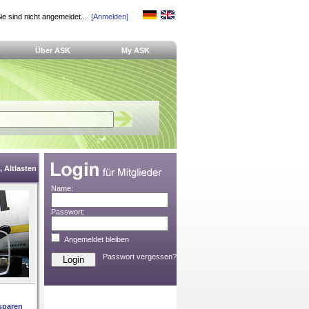
ie sind nicht angemeldet...
[Anmelden]
Über ASK
My ASK
 Altlasten
Name:
Passwort:
Angemeldet bleiben
Passwort vergessen?
sparen