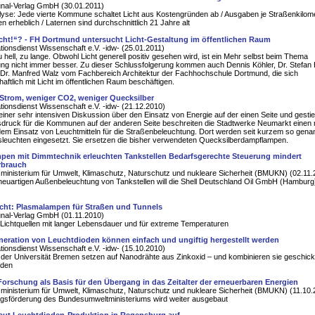
al-Verlag GmbH (30.01.2011)
se: Jede vierte Kommune schaltet Licht aus Kostengründen ab / Ausgaben je Straßenkilom
 erheblich / Laternen sind durchschnittlich 21 Jahre alt
cht!“? - FH Dortmund untersucht Licht-Gestaltung im öffentlichen Raum
tionsdienst Wissenschaft e.V. -idw- (25.01.2011)
zu hell, zu lange. Obwohl Licht generell positiv gesehen wird, ist ein Mehr selbst beim Thema
ng nicht immer besser. Zu dieser Schlussfolgerung kommen auch Dennis Köhler, Dr. Stefan
 Dr. Manfred Walz vom Fachbereich Architektur der Fachhochschule Dortmund, die sich
aftlich mit Licht im öffentlichen Raum beschäftigen.
Strom, weniger CO2, weniger Quecksilber
tionsdienst Wissenschaft e.V. -idw- (21.12.2010)
 einer sehr intensiven Diskussion über den Einsatz von Energie auf der einen Seite und gest
druck für die Kommunen auf der anderen Seite beschreiten die Stadtwerke Neumarkt einen
em Einsatz von Leuchtmitteln für die Straßenbeleuchtung. Dort werden seit kurzem so gena
sleuchten eingesetzt. Sie ersetzen die bisher verwendeten Quecksilberdampflampen.
en mit Dimmtechnik erleuchten Tankstellen Bedarfsgerechte Steuerung mindert
rbrauch
inisterium für Umwelt, Klimaschutz, Naturschutz und nukleare Sicherheit (BMUKN) (02.11.
 neuartigen Außenbeleuchtung von Tankstellen will die Shell Deutschland Oil GmbH (Hamburg
cht: Plasmalampen für Straßen und Tunnels
al-Verlag GmbH (01.11.2010)
e Lichtquellen mit langer Lebensdauer und für extreme Temperaturen
eration von Leuchtdioden können einfach und ungiftig hergestellt werden
tionsdienst Wissenschaft e.V. -idw- (15.10.2010)
der Universität Bremen setzen auf Nanodrähte aus Zinkoxid – und kombinieren sie geschick
oden
Forschung als Basis für den Übergang in das Zeitalter der erneuerbaren Energien
inisterium für Umwelt, Klimaschutz, Naturschutz und nukleare Sicherheit (BMUKN) (11.10.
gsförderung des Bundesumweltministeriums wird weiter ausgebaut
ut Leuchtdioden-Produktion in Regensburg auf