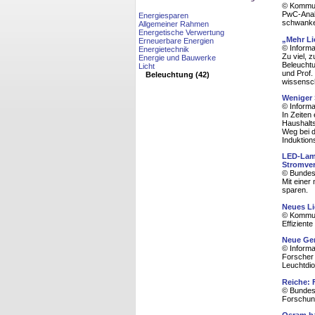
© Kommun
PwC-Analy
Energiesparen
schwanken
Allgemeiner Rahmen
Energetische Verwertung
„Mehr Li
Erneuerbare Energien
© Informa
Energietechnik
Zu viel, 
Energie und Bauwerke
Beleuchtu
Licht
und Prof.
Beleuchtung (42)
wissensch
Weniger 
© Informa
In Zeiten
Haushalts
Weg bei d
Induktion
LED-Lamp
Stromve
© Bundesm
Mit einer
sparen.
Neues Li
© Kommun
Effizient
Neue Gen
© Informa
Forscher 
Leuchtdi
Reiche: 
© Bundesm
Forschun
Osram ba