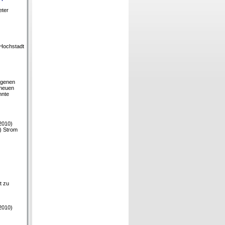
eter
 Hochstadt
iegenen
 neuen
nnte
2010)
) Strom
t zu
2010)