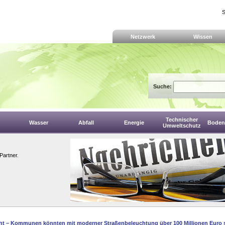
S
Netzwerk
Wissen
Suche:
Technischer
Wasser
Abfall
Energie
Boden,
Umweltschutz
Partner.
ht – Kommunen könnten mit moderner Straßenbeleuchtung über 100 Millionen Euro 