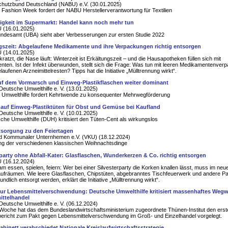
chutzbund Deutschland (NABU) e.V. (30.01.2025)
n Fashion Week fordert der NABU Herstellerverantwortung für Textilien
igkeit im Supermarkt: Handel kann noch mehr tun
 (16.01.2025)
ndesamt (UBA) sieht aber Verbesserungen zur ersten Studie 2022
gszeit: Abgelaufene Medikamente und ihre Verpackungen richtig entsorgen
 (14.01.2025)
kratzt, die Nase läuft: Winterzeit ist Erkältungszeit – und die Hausapotheken füllen sich mit
ten. Ist der Infekt überwunden, stellt sich die Frage: Was tun mit leeren Medikamentenve
aufenen Arzneimittelresten? Tipps hat die Initiative „Mülltrennung wirkt“.
f dem Vormarsch und Einweg-Plastikflaschen weiter dominant
Deutsche Umwelthilfe e. V. (13.01.2025)
 Umwelthilfe fordert Kehrtwende zu konsequenter Mehrwegförderung
 auf Einweg-Plastiktüten für Obst und Gemüse bei Kaufland
Deutsche Umwelthilfe e. V. (10.01.2025)
che Umwelthilfe (DUH) kritisiert den Tüten-Cent als wirkungslos
tsorgung zu den Feiertagen
d Kommunaler Unternhemen e.V. (VKU) (18.12.2024)
ng der verschiedenen klassischen Weihnachtsdinge
rparty ohne Abfall-Kater: Glasflaschen, Wunderkerzen & Co. richtig entsorgen
 (16.12.2024)
 essen, spielen, feiern: Wer bei einer Silvesterparty die Korken knallen lässt, muss im neue
aufräumen. Wie leere Glasflaschen, Chipstüten, abgebranntes Tischfeuerwerk und andere Par
ndlich entsorgt werden, erklärt die Initiative „Mülltrennung wirkt“.
zur Lebensmittelverschwendung: Deutsche Umwelthilfe kritisiert massenhaftes Wegw
ttelhandel
Deutsche Umwelthilfe e. V. (06.12.2024)
 Woche hat das dem Bundeslandwirtschaftsministerium zugeordnete Thünen-Institut den erst
ericht zum Pakt gegen Lebensmittelverschwendung im Groß- und Einzelhandel vorgelegt.
binett verabschiedet Nationale Kreislaufwirtschaftsstrategie