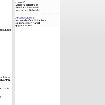
ecovio® -
Erster Kunststoff der
BASF auf Basis nach-
wachsender Rohstoffe
Abfallausstellung
Nur wer die Geschichte kennt,
siegt im ewigen Kampf
gegen den Müll
rpackungen
n Jahr oft
tyabfälle
erfen im
en