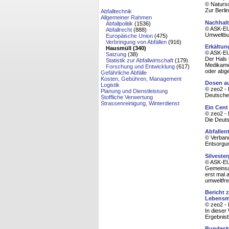
© Naturs
Zur Berli
Abfalltechnik
Allgemeiner Rahmen
Nachhalt
Abfallpolitik
(1536)
© ASK-EU
Abfallrecht
(888)
Umweltbu
Europäische Union
(475)
Verbringung von Abfällen
(916)
Erkältun
Hausmüll (340)
© ASK-EU
Satzung
(38)
Der Hals 
Statistik zur Abfallwirtschaft
(179)
Medikamen
Forschung und Entwicklung
(617)
oder abgel
Gefährliche Abfälle
Kosten, Gebühren, Management
Dosen au
Logistik
© zeo2 - 
Planung und Dienstleistung
Deutsche
Stoffliche Verwertung
Strassenreinigung, Winterdienst
Ein Cent
© zeo2 - 
Die Deuts
Abfallen
© Verban
Entsorgu
Silveste
© ASK-EU
Gemeinsam
erst mal 
umweltfreu
Bericht 
Lebensmi
© zeo2 - 
In dieser
Ergebnisb
Bundeska