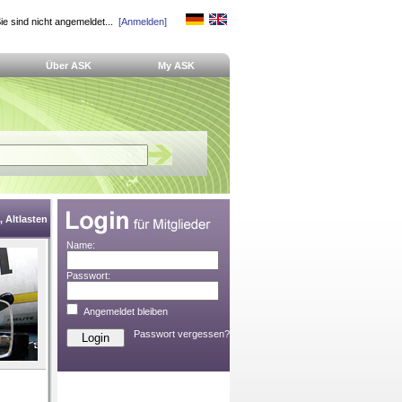
ie sind nicht angemeldet...
[Anmelden]
Über ASK
My ASK
 Altlasten
Name:
Passwort:
Angemeldet bleiben
Passwort vergessen?