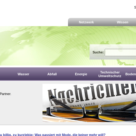
S
Netzwerk
Wissen
Suche:
Technischer
Wasser
Abfall
Energie
Boden,
Umweltschutz
Partner.
zu billig, zu kurzlebig: Was passiert mit Mode, die keiner mehr will?