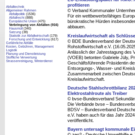
profitieren
Abfalltechnik
© Verband Kommunaler Unternhem
Allgemeiner Rahmen
Abfallpolitik
(1536)
Für ein wettbewerbsfähiges Europ
Abfallrecht
(888)
bürokratische Hürden insbesonder
Europäische Union
(475)
Verbringung von Abfällen (916)
abbauen.
Hausmüll
(340)
Satzung
(38)
Kreislaufwirtschaft als Schlüss
Statistik zur Abfallwirtschaft
(179)
Forschung und Entwicklung
(617)
© BDE Bundesverband der Deutsc
Gefährliche Abfälle
Rohstoffwirtschaft e.V. (16.05.202
Kosten, Gebühren, Management
Logistik
Anlässlich der Jahrestagung des 
Planung und Dienstleistung
(VOEB) betonten Gabriele Jüly, 
Stoffliche Verwertung
Strassenreinigung, Winterdienst
Geschäftsführende Präsidentin d
Entsorgungs-, Wasser- und Kreisla
Zusammenarbeit zwischen Deutsch
Kreislaufwirtschaft.
Deutsche Stahlschrottbilanz 202
Elektrostahlroute als Treiber
© bvse-Bundesverband Sekundärro
Die Verbände bvse – Bundesverba
BDSV – Bundesverband Deutscher
e.V. haben auch für das Jahr 202
veröffentlicht.
Bayern untersagt kommunale E
© zeo2 - Deutsche Umwelthilfe e. 