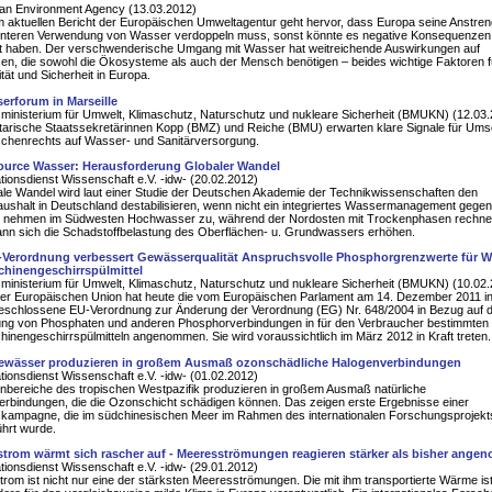
an Environment Agency (13.03.2012)
 aktuellen Bericht der Europäischen Umweltagentur geht hervor, dass Europa seine Anstre
ienteren Verwendung von Wasser verdoppeln muss, sonst könnte es negative Konsequenzen 
ft haben. Der verschwenderische Umgang mit Wasser hat weitreichende Auswirkungen auf
n, die sowohl die Ökosysteme als auch der Mensch benötigen – beides wichtige Faktoren f
ität und Sicherheit in Europa.
erforum in Marseille
inisterium für Umwelt, Klimaschutz, Naturschutz und nukleare Sicherheit (BMUKN) (12.03
arische Staatssekretärinnen Kopp (BMZ) und Reiche (BMU) erwarten klare Signale für Um
chenrechts auf Wasser- und Sanitärversorgung.
urce Wasser: Herausforderung Globaler Wandel
tionsdienst Wissenschaft e.V. -idw- (20.02.2012)
le Wandel wird laut einer Studie der Deutschen Akademie der Technikwissenschaften den
shalt in Deutschland destabilisieren, wenn nicht ein integriertes Wassermanagement gegen
 nehmen im Südwesten Hochwasser zu, während der Nordosten mit Trockenphasen rechn
nn sich die Schadstoffbelastung des Oberflächen- u. Grundwassers erhöhen.
Verordnung verbessert Gewässerqualität Anspruchsvolle Phosphorgrenzwerte für 
hinengeschirrspülmittel
inisterium für Umwelt, Klimaschutz, Naturschutz und nukleare Sicherheit (BMUKN) (10.02
er Europäischen Union hat heute die vom Europäischen Parlament am 14. Dezember 2011 in
eschlossene EU-Verordnung zur Änderung der Verordnung (EG) Nr. 648/2004 in Bezug auf d
ng von Phosphaten und anderen Phosphorverbindungen in für den Verbraucher bestimmte
inengeschirrspülmitteln angenommen. Sie wird voraussichtlich im März 2012 in Kraft treten.
ewässer produzieren in großem Ausmaß ozonschädliche Halogenverbindungen
tionsdienst Wissenschaft e.V. -idw- (01.02.2012)
nbereiche des tropischen Westpazifik produzieren in großem Ausmaß natürliche
rbindungen, die die Ozonschicht schädigen können. Das zeigen erste Ergebnisse einer
kampagne, die im südchinesischen Meer im Rahmen des internationalen Forschungsprojekt
hrt wurde.
strom wärmt sich rascher auf - Meeresströmungen reagieren stärker als bisher an
tionsdienst Wissenschaft e.V. -idw- (29.01.2012)
trom ist nicht nur eine der stärksten Meeresströmungen. Die mit ihm transportierte Wärme is