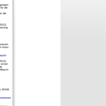
ngungen
für die
ür die
.2012)
setzung
steuert.
en muss.
Wasch-
.2012)
 erster
ie
n Wasch-
s SHIVA
genommmen
t