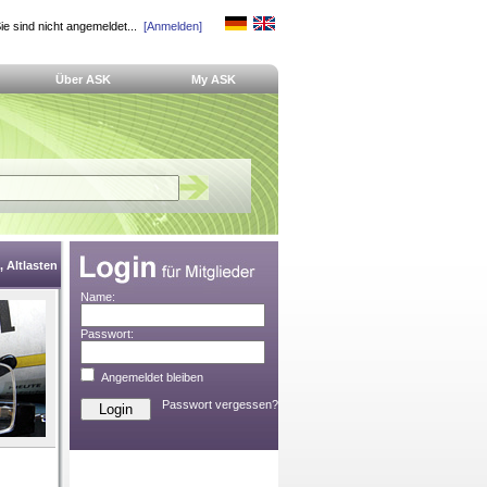
ie sind nicht angemeldet...
[Anmelden]
Über ASK
My ASK
 Altlasten
Name:
Passwort:
Angemeldet bleiben
Passwort vergessen?