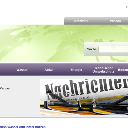
S
Netzwerk
Wissen
Suche:
Technischer
Wasser
Abfall
Energie
Boden,
Umweltschutz
Partner.
uss Wasser effizienter nutzen