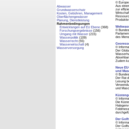
© Europe
Aus einem
Abwasser
zur effiz
Grundwasserschutz
Wirtscha
Kosten, Gebühren, Management
Ressource
Oberflächengewässer
Produktiv
Planung, Dienstleistung
Rahmenbedingungen
Weltwass
Entwicklungen auf EU Ebene
(368)
© Bundesm
Forschungsergebnisse
(156)
Parlament
Umgang mit Wasser
(215)
des Mens
Wasserpolitik
(109)
Wasserrecht
(55)
Georesso
Wasserwirtschaft
(4)
© Informa
Wasserversorgung
Der Globa
Wasserhau
Absehbar
Zudem ka
Neue EU-
und Masc
© Bundesm
Der Rat d
Lesung b
Verwendu
und Masch
Küsteng
© Informa
Die Küste
Halogenve
Feldmess
durchgefü
Der Golf
© Informa
Der Golfs