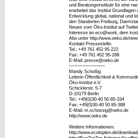
und Beratungsinstitute für eine na
erarbeitet das Institut Grundlagen 
Entwicklung global, national und l
den Standorten Freiburg, Darmstad
Neues vom Öko-Institut auf Twitter:
Interesse an eco@work, dem kost
Abo unter http://www.oeko.de/news
Kontakt Pressestelle:
Tel.: +49 761 452 95-222
Fax: +49 761 452 95-288
E-Mail: presse@oeko.de
~~~~~~~~~~~~~
Mandy Schoßig
Leiterin Öffentlichkeit & Kommunik
Öko-Institut e.V.
Schicklerstr. 5-7
D-10179 Berlin
Tel.: +49(0)30-40 50 85-334
Fax: +49(0)30-40 50 85-388
E-Mail: m.schossig@oeko.de
http://www.oeko.de
Weitere Informationen:
http://www.ecotopten.de/downloa
http://EcoTopTen-Kriterien für eff