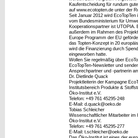
Kaufentscheidung für rundum gute P
auf www.ecotopten.de unter der R
Seit Januar 2012 wird EcoTopTen 
vom Bundesministerium für Umwelt
Kooperationspartner ist UTOPIA. 
außerdem im Rahmen des Projekts
Europe Programm der EU geförder
das Topten-Konzept in 20 europäi
wird die Finanzierung durch Spend
eingeworben hatte.
Wollen Sie regelmäßig über EcoTo
EcoTopTen-Newsletter und senden
Ansprechpartner und -partnerin am
Dr. Dietlinde Quack
Projektleiterin der Kampagne Eco
Institutsbereich Produkte & Stoffs
Öko-Institut e.V.
Telefon: +49 761 45295-248
E-Mail: d.quack@oeko.de
Tobias Schleicher
Wissenschaftlicher Mitarbeiter im 
Öko-Institut e.V.
Telefon: +49 761 45295-277
E-Mail: t.schleicher@oeko.de
Das Öko-Institut ist eines der eu