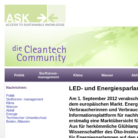
Stoffstrom-
Politik
Klima
Wasser
Abfa
management
LED- und Energiesparl
Nachrichten:
Politik
Am 1. September 2012 verabschi
Stoffstrom- management
Klima
dem europäischen Markt. Energie
Wasser
Verbraucherinnen und Verbrauch
Abfall
Energie
Informationsplattform für nachh
Technischer Umweltschutz
erstmalig eine Marktübersicht 
Boden, Altlasten
Aus für herkömmliche Glühlamp
Wissenschaftler des Öko-Instit
für Energiesparlampen auf den 