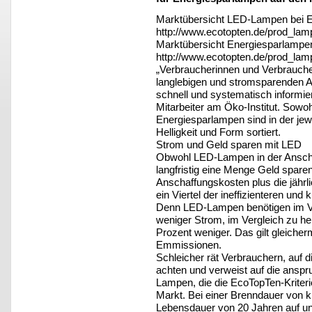
Marktübersicht LED-Lampen bei 
http://www.ecotopten.de/prod_la
Marktübersicht Energiesparlampe
http://www.ecotopten.de/prod_la
„Verbraucherinnen und Verbrauche
langlebigen und stromsparenden A
schnell und systematisch informier
Mitarbeiter am Öko-Institut. Sowo
Energiesparlampen sind in der jew
Helligkeit und Form sortiert.
Strom und Geld sparen mit LED
Obwohl LED-Lampen in der Anschaff
langfristig eine Menge Geld sparen
Anschaffungskosten plus die jährl
ein Viertel der ineffizienteren un
Denn LED-Lampen benötigen im Ve
weniger Strom, im Vergleich zu h
Prozent weniger. Das gilt gleiche
Emmissionen.
Schleicher rät Verbrauchern, auf 
achten und verweist auf die anspr
Lampen, die die EcoTopTen-Kriteri
Markt. Bei einer Brenndauer von k
Lebensdauer von 20 Jahren auf un