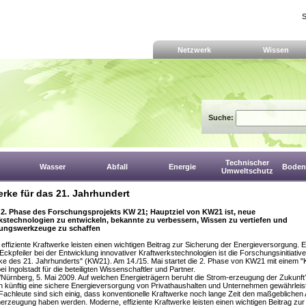
S
Netzwerk
Wissen
Suche:
Technischer
Wasser
Abfall
Energie
Boden,
Umweltschutz
erke für das 21. Jahrhundert
r 2. Phase des Forschungsprojekts KW 21; Hauptziel von KW21 ist, neue
kstechnologien zu entwickeln, bekannte zu verbessern, Wissen zu vertiefen und
lungswerkzeuge zu schaffen
effiziente Kraftwerke leisten einen wichtigen Beitrag zur Sicherung der Energieversorgung. E
 Eckpfeiler bei der Entwicklung innovativer Kraftwerkstechnologien ist die Forschungsinitiative
ke des 21. Jahrhunderts" (KW21). Am 14./15. Mai startet die 2. Phase von KW21 mit einem "Ki
ei Ingolstadt für die beteiligten Wissenschaftler und Partner.
ürnberg, 5. Mai 2009. Auf welchen Energieträgern beruht die Strom-erzeugung der Zukunft
 künftig eine sichere Energieversorgung von Privathaushalten und Unternehmen gewährleis
achleute sind sich einig, dass konventionelle Kraftwerke noch lange Zeit den maßgeblichen A
erzeugung haben werden. Moderne, effiziente Kraftwerke leisten einen wichtigen Beitrag zur