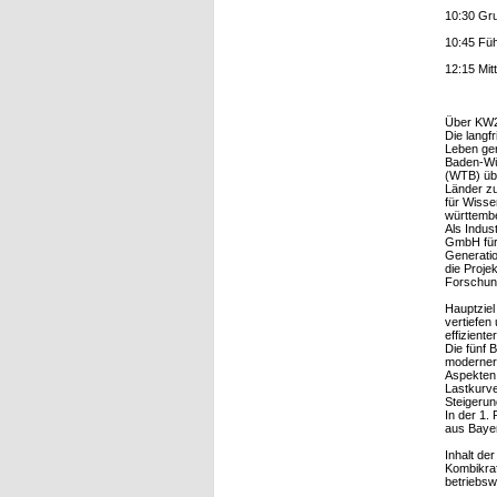
10:30 Gr
10:45 Füh
12:15 Mi
Über KW
Die langf
Leben ger
Baden-Wür
(WTB) übe
Länder zu
für Wisse
württembe
Als Indu
GmbH für
Generatio
die Proje
Forschung
Hauptziel
vertiefen
effizient
Die fünf
moderner 
Aspekten.
Lastkurve
Steigerun
In der 1
aus Bayer
Inhalt de
Kombikraf
betriebsw