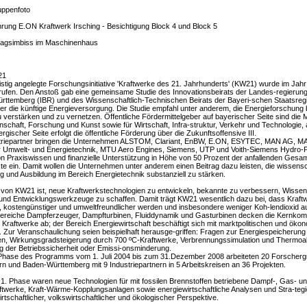
uppenfoto
rung E.ON Kraftwerk Irsching - Besichtigung Block 4 und Block 5
ttagsimbiss im Maschinenhaus
21
ristig angelegte Forschungsinitiative 'Kraftwerke des 21. Jahrhunderts' (KW21) wurde im Jahr
ufen. Den Anstoß gab eine gemeinsame Studie des Innovationsbeirats der Landes-regierun
ttemberg (IBR) und des Wissenschaftlich-Technischen Beirats der Bayeri-schen Staatsreg
r die künftige Energieversorgung. Die Studie empfahl unter anderem, die Energieforschung 
 verstärken und zu vernetzen. Öffentliche Fördermittelgeber auf bayerischer Seite sind die M
nschaft, Forschung und Kunst sowie für Wirtschaft, Infra-struktur, Verkehr und Technologie,
rgischer Seite erfolgt die öffentliche Förderung über die Zukunftsoffensive III.
striepartner bringen die Unternehmen ALSTOM, Clariant, EnBW, E.ON, ESYTEC, MAN AG, 
 Umwelt- und Energietechnik, MTU Aero Engines, Siemens, UTP und Voith-Siemens Hydro-
n Praxiswissen und finanzielle Unterstützung in Höhe von 50 Prozent der anfallenden Gesam
kte ein. Damit wollen die Unternehmen unter anderem einen Beitrag dazu leisten, die wissensc
 und Ausbildung im Bereich Energietechnik substanziell zu stärken.
 von KW21 ist, neue Kraftwerkstechnologien zu entwickeln, bekannte zu verbessern, Wissen
 und Entwicklungswerkzeuge zu schaffen. Damit trägt KW21 wesentlich dazu bei, dass Kraft
er, kostengünstiger und umweltfreundlicher werden und insbesondere weniger Koh-lendioxid 
 Bereiche Dampferzeuger, Dampfturbinen, Fluiddynamik und Gasturbinen decken die Kernko
Kraftwerke ab; der Bereich Energiewirtschaft beschäftigt sich mit marktpolitischen und öko
 Zur Veranschaulichung seien beispielhaft herausge-griffen: Fragen zur Energiespeicherung
n, Wirkungsgradsteigerung durch 700 ºC-Kraftwerke, Verbrennungssimulation und Thermoak
g der Betriebssicherheit oder Emissi-onsminderung.
. Phase des Programms vom 1. Juli 2004 bis zum 31.Dezember 2008 arbeiteten 20 Forscher
n und Baden-Württemberg mit 9 Industriepartnern in 5 Arbeitskreisen an 36 Projekten.
r 1. Phase waren neue Technologien für mit fossilen Brennstoffen betriebene Dampf-, Gas- u
twerke, Kraft-Wärme-Kopplungsanlagen sowie energiewirtschaftliche Analysen und Stra-teg
irtschaftlicher, volkswirtschaftlicher und ökologischer Perspektive.