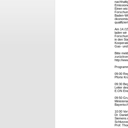
nachhalt
Emission
Einen wic
Forschung
Baden-Wür
ökonomisc
qualifizie
Am 14./15
laden wir
Forschung
in den St
Kooperat
Gas- und
Bitte mel
zurücksen
http://w
Programm 
09:00 Reg
Pforte Kr
09:30 Be
Leiter de
E.ON Ene
09:50 Gr
Ministeria
Bayerisch
10:00 Vor
Dr. Danie
Siemens A
Schlussw
Prof. Th