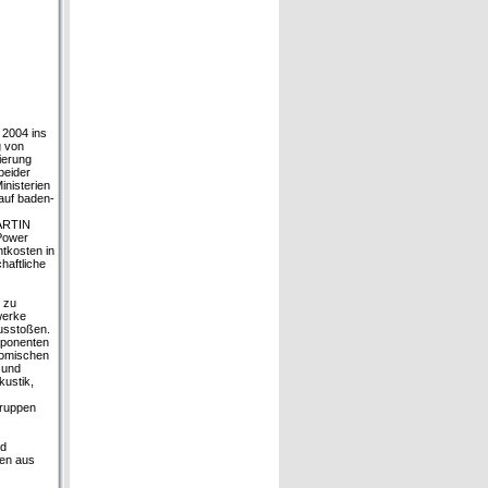
 2004 ins
g von
ierung
beider
inisterien
 auf baden-
MARTIN
Power
tkosten in
haftliche
 zu
werke
ausstoßen.
mponenten
nomischen
 und
ustik,
gruppen
nd
ien aus