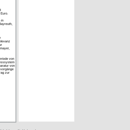
d
 Euro.
 in
Bayreuth,
r
Relevanz
ur
lmayer,
eriode von
Messsystem
paratur von
gsvorgänge
rag zur