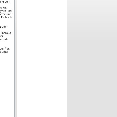
ung von
04 die
ayern und
sarme und
 für hoch
treter
Einblicke
ger
dernste
 per Fax
e unter