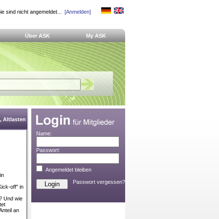
ie sind nicht angemeldet...
[Anmelden]
Über ASK
My ASK
 Altlasten
Name:
Passwort:
Angemeldet bleiben
in
Passwort vergessen?
ck-off" in
? Und wie
tet
nteil an