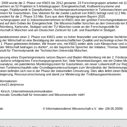
 2009 wurde die 2. Phase von KW21 bis 2012 gestartet. 23 Forschergruppen arbeiten mit 11
partnern an 52 Projekten in 5 Arbeitsgruppen: Energiewirtschaft, Kraftwerkssysteme und
euger, Fluiddynamik in Dampfturbinen, Hochtemperaturkomponenten in Turbomaschinen un
ern für Gasturbinen. Das Volumen für die zweite Laufzeit von KW21 beträgt rund 12,2 Mio.
vestiert für die 2. Phase 3,0 Mio. Euro aus dem Klimaprogramm Bayern 2020.
rschergruppen und 11 Industrieunternehmen ist KW21 eine der größten Forschungsinitiativen
nd auf dem Gebiet der Energietechnik. Die Wissenschaftler forschen an den Universitä-ten 
Nürnberg, Karlsruhe, Stuttgart und der TU München sowie an der Forschungsstelle für
rtschaft in München und am Deutschen Zentrum für Luft- und Raumfahrt in Stuttgart.
andekommen einer 2. Phase von KW21 unter so hoher finanzieller und engagierter fachliche
ng der Wirtschaft ist eine Bestätigung der wissenschaftlichen Qualität und technologi-schen 
r 1. Phase geleisteten Arbeiten. Wir freuen uns, mit KW21 weiter aktiv zum Klimaschutz und z
der Wirtschaft beitragen zu dürfen", so der bayerische Sprecher der Initiative, Thomas Satte
stuhl für Thermodynamik der Technischen Universität München.
fassung eines Expertengremiums setzen Bayern und Baden-Württemberg mit der 2. Förderp
äußerst erfolgreiches Forschungsprogramm fort. Viele Neuentwicklungen, wie ein Online-
asanalyse, ein patentiertes Monitoringsystem für Gasturbinen, ein neuer Lotwerkstoff zur Re
llinen Turbinenschaufeln oder Grundlagenuntersuchungen zum Verständnis der Verbrennun
binen befinden sich nun in der Phase der industriellen Umsetzung. Dies alles liefert einen Beit
zsteigerung, Ressourcenschonung und damit zur Minderung der Treibhausgasemissionen.
nformationen:
ww.kw21.de/presse
h Kirsch, Unternehmenskommunikation
novativ Gesellschaft für Innovation und Wissenstransfer mbH
ht:
© Informationsdienst Wissenschaft e.V. -idw- (06.05.2009)