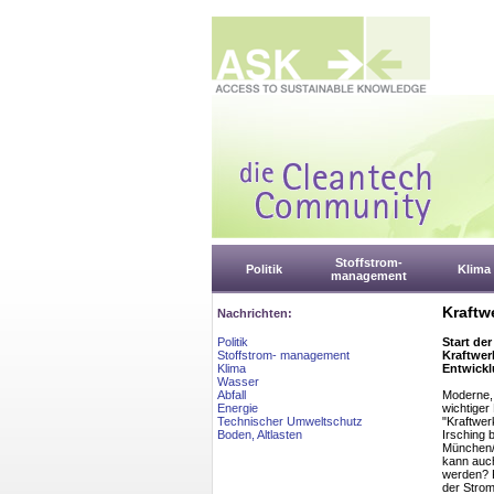
Stoffstrom-
Politik
Klima
management
Kraftw
Nachrichten:
Politik
Start de
Stoffstrom- management
Kraftwer
Klima
Entwick
Wasser
Abfall
Moderne, 
Energie
wichtiger
Technischer Umweltschutz
"Kraftwer
Boden, Altlasten
Irsching b
München/N
kann auch
werden? F
der Strom