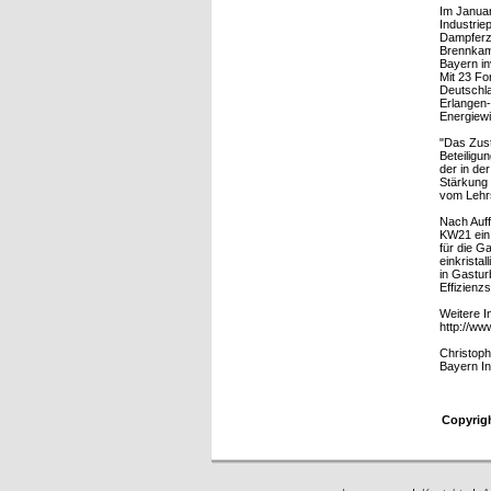
Im Januar
Industrie
Dampferz
Brennkamm
Bayern in
Mit 23 Fo
Deutschla
Erlangen-
Energiewi
"Das Zust
Beteiligu
der in de
Stärkung 
vom Lehr
Nach Auf
KW21 ein 
für die G
einkrista
in Gastur
Effizien
Weitere I
http://w
Christop
Bayern In
Copyrig