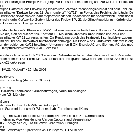
igen Sicherung der Energieversorgung, zur Ressourcenschonung und zur weiteren Reduzier
en.
htigen Eckpfeiler der Entwicklung innovativer Kraftwerkstechnologien bildet seit dem Jahr 20
sinitiative "Kraftwerke des 21. Jahrhunderts" (KW21). Im Fokus des Projekts der Länder B
ttemberg sowie von elf Industriepartnern stehen Innovationen für hocheffiziente, emission
h sinnvolle Kraftwerke. Zudem bietet das Projekt KW 21 vielfältige Ausbildungsmöglichkeiten
rte Ingenieure im Energiesektor.
. Mai startet die 2. Phase von KW21 mit einem wissenschaftlichen Kolloquium. Als Pressever
 Sie ein, sich bei diesem "Kick-off" am 15. Mai einen Überblick über Inhalte und Ziele der
sinitiative KW 21 zu verschaffen. Ein Rundgang durch das Kraftwerk Irsching bietet zudem 
and der Technik innovativer Kraftwerkstechnologie. Mit Block 4 des Kraftwerks entsteht in en
ion der beiden an KW21 beteiligten Unternehmen E.ON Energie AG und Siemens AG das mo
 Dampfturbinenkraftwerk (GuD) der Welt.
den Sie sich bis zum 13.5.2009 über das Online-Formular an, das Sie sowohl per E-Mail oder
den können. Das Formular, das ausführliche Programm sowie eine Anfahrtsskizze finden si
ww.kw21.de/presse
KW21 "Kick-off" - 15. Mai 2009
istrierung
aftwerk Irsching (Anfahrt s. Skizze)
grüßung
s Bereichs Technische Grundsatzfragen, Neue Technologien,
rgie AG, München
ußwort
ldirektor Dr. Friedrich Wilhelm Rothenpieler,
es Staatsministerium für Wissenschaft, Forschung und Kunst
trag: "Innovationen für klimafreundliche Kraftwerke des 21. Jahrhunderts"
l Hofmann, Vice President for Carbon Capture and Sequestration,
G, Energy Sector, Fossil Power Generation, Erlangen
ort
omas Sattelmayer, Sprecher KW21 in Bayern, TU München