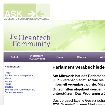
Stoffstrom-
Politik
Klima
Wasser
Abfa
management
Parlament verabschiede
Nachrichten:
Politik
Am Mittwoch hat das Parlamen
Stoffstrom- management
Klima
(ETS) verabschiedet, so wie sie 
Wasser
informell vereinbart wurde. Mi
Abfall
Energie
Gutschriften abgebaut werden, 
Technischer Umweltschutz
Boden, Altlasten
unterstützen. Das Programm wü
Das vorgeschlagene Gesetz schaff
ETS-Gutschriften vom Markt nimmt