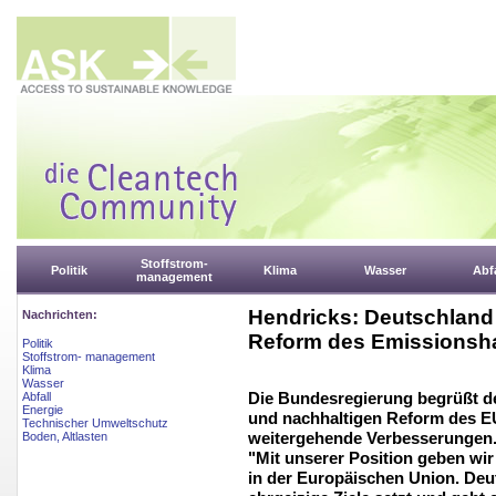
Stoffstrom-
Politik
Klima
Wasser
Abfa
management
Hendricks: Deutschland 
Nachrichten:
Reform des Emissionsh
Politik
Stoffstrom- management
Klima
Wasser
Die Bundesregierung begrüßt d
Abfall
Energie
und nachhaltigen Reform des EU
Technischer Umweltschutz
weitergehende Verbesserungen.
Boden, Altlasten
"Mit unserer Position geben wir
in der Europäischen Union. Deut