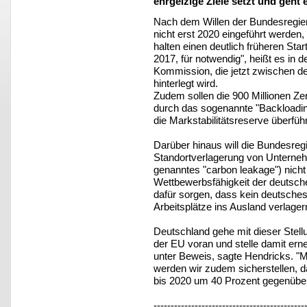
ehrgeizige Ziele setzt und geht 
Nach dem Willen der Bundesregieru
nicht erst 2020 eingeführt werden,
halten einen deutlich früheren St
2017, für notwendig", heißt es in
Kommission, die jetzt zwischen d
hinterlegt wird.
Zudem sollen die 900 Millionen Ze
durch das sogenannte "Backloadin
die Markstabilitätsreserve überfüh
Darüber hinaus will die Bundesregi
Standortverlagerung von Unterne
genanntes "carbon leakage") nicht s
Wettbewerbsfähigkeit der deutsche
dafür sorgen, dass kein deutsch
Arbeitsplätze ins Ausland verlage
Deutschland gehe mit dieser Ste
der EU voran und stelle damit erne
unter Beweis, sagte Hendricks. 
werden wir zudem sicherstellen, 
bis 2020 um 40 Prozent gegenübe
--------------------------------------------