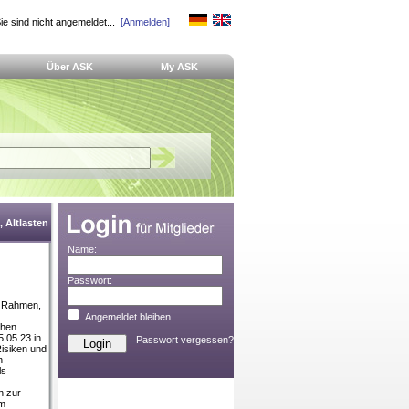
ie sind nicht angemeldet...
[Anmelden]
Über ASK
My ASK
 Altlasten
Name:
Passwort:
he Rahmen,
Angemeldet bleiben
chen
5.05.23 in
Passwort vergessen?
Risiken und
n
ls
n zur
im