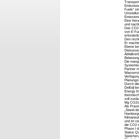
Transport
Emissione
Fuels“ si
Umstellun
Emissions
Eine Her
und nachh
Das CO2 
von E-Fue
erforderli
Den recht
Er machte
Ebene be
Diskussi
Abfallver
Belastun
Die mange
Systemtec
Partner 
Wassersto
Verfügung
Planungss
Durch die
Delfzijl 
Energy f
thermisch
soll zunä
Mg CO2/a 
Als Praxi
„Stand de
Hamburger
Klimaneut
und im re
die CO2-A
Phase I de
Status Qu
Speicheru