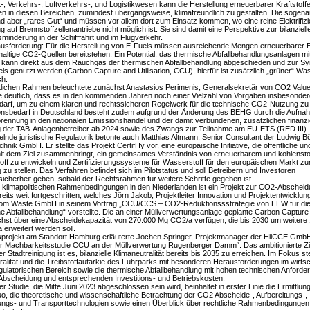
-, Verkehrs-, Luftverkehrs-, und Logistikwesen kann die Herstellung erneuerbarer Kraftstoff
n in diesen Bereichen, zumindest übergangsweise, klimafreundlich zu gestalten. Die sogena
nd aber „rares Gut“ und müssen vor allem dort zum Einsatz kommen, wo eine reine Elektrifiz
g auf Brennstoffzellenantriebe nicht möglich ist. Sie sind damit eine Perspektive zur bilanziel
minderung in der Schifffahrt und im Flugverkehr.
ausforderung: Für die Herstellung von E-Fuels müssen ausreichende Mengen erneuerbarer 
altige CO2-Quellen bereitstehen. Ein Potential, das thermische Abfallbehandlungsanlagen mi
kann direkt aus dem Rauchgas der thermischen Abfallbehandlung abgeschieden und zur S
ls genutzt werden (Carbon Capture and Utilisation, CCU), hierfür ist zusätzlich „grüner“ Was
ch.
lichen Rahmen beleuchtete zunächst Anastasios Perimenis, Generalsekretär von CO2 Valu
 deutlich, dass es in den kommenden Jahren noch einer Vielzahl von Vorgaben insbesonder
darf, um zu einem klaren und rechtssicheren Regelwerk für die technische CO2-Nutzung z
onsbedarf in Deutschland besteht zudem aufgrund der Änderung des BEHG durch die Aufna
brennung in den nationalen Emissionshandel und der damit verbundenen, zusätzlichen finanzi
g der TAB-Anlagenbetreiber ab 2024 sowie des Zwangs zur Teilnahme am EU-ETS (RED III).
lnde juristische Regulatorik betonte auch Matthias Altmann, Senior Consultant der Ludwig B
hnik GmbH. Er stellte das Projekt CertifHy vor, eine europäische Initiative, die öffentliche un
mit dem Ziel zusammenbringt, ein gemeinsames Verständnis von erneuerbarem und kohlenst
ff zu entwickeln und Zertifizierungssysteme für Wasserstoff für den europäischen Markt zu
 zu stellen. Das Verfahren befindet sich im Pilotstatus und soll Betreibern und Investoren
icherheit geben, sobald der Rechtsrahmen für weitere Schritte gegeben ist.
 klimapolitischen Rahmenbedingungen in den Niederlanden ist ein Projekt zur CO2-Abscheid
bereits weit fortgeschritten, welches Jörn Jakob, Projektleiter Innovation und Projektentwickl
rom Waste GmbH in seinem Vortrag „CCU/CCS – CO2-Reduktionssstrategie von EEW für di
e Abfallbehandlung“ vorstellte. Die an einer Müllverwertungsanlage geplante Carbon Capture
chst über eine Abscheidekapazität von 270.000 Mg CO2/a verfügen, die bis 2030 um weitere
erweitert werden soll.
sprojekt am Standort Hamburg erläuterte Jochen Springer, Projektmanager der HiiCCE Gmb
r Machbarkeitsstudie CCU an der Müllverwertung Rugenberger Damm“. Das ambitionierte Zi
 Stadtreinigung ist es, bilanzielle Klimaneutralität bereits bis 2035 zu erreichen. Im Fokus st
ralität und die Treibstoffautarkie des Fuhrparks mit besonderen Herausforderungen im wirtsc
gulatorischen Bereich sowie die thermische Abfallbehandlung mit hohen technischen Anforde
bscheidung und entsprechenden Investitions- und Betriebskosten.
r Studie, die Mitte Juni 2023 abgeschlossen sein wird, beinhaltet in erster Linie die Ermittlun
o, die theoretische und wissenschaftliche Betrachtung der CO2 Abscheide-, Aufbereitungs-,
ngs- und Transporttechnologien sowie einen Überblick über rechtliche Rahmenbedingungen