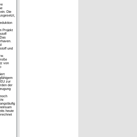
ve
ne
ein. Die
usgesetzt,
Reduktion
m Projekt
toff
 Das
erhaven.
d
stoff und
zw.
große
atz von
o
iert
gfähigem
r EU zur
urden der
zeugung
 noch
cht
angsläufig
emeinsam
its heute
erechnet