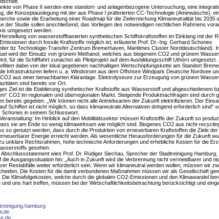
dschaft.
kte von Phase II werden eine standort- und anlagenbezogene Untersuchung, eine integrati
g, die Konzeptauslegung mit der aus Phase I präferierten CC-Technologie (Aminwäsche), ei
erche sowie die Erarbeitung einer Roadmap für die Zielerreichung Klimaneutralität bis 2035 s
e der Studie sollen anschließend, das Vorliegen des notwendigen rechtlichen Rahmens vora
axis umgesetzt werden.
Herstellung von wasserstoffbasierten synthetischen Schiffskraftstoffen im Einklang mit der 
missionen durch fossile Kraftstoffe möglich ist, erläuterte Prof. Dr.-Ing. Gerhard Schories
sleiter ttz Technologie-Transfer-Zentrum Bremerhaven, Maritimes Cluster Norddeutschland). I
uel wird der Einsatz von grünem Methanol, welches aus biogenem CO2 und grünem Wassers
ird, für die Schifffahrt zunächst als Pilotprojekt auf dem Ausbildungsschiff Uthörn umgesetzt.
rofitiert dabei von der lokal gegebenen nachhaltigen Wertschöpfungskette am Standort Brem
e Infrastrukturen liefern u. a. Windstrom aus dem Offshore Windpark Deutsche Nordsee un
CO2 aus einer benachbarten Kläranlage. Elektrolyseure zur Erzeugung von grünem Wasser
zitäten sind bereits vor Ort.
iges Ziel ist die Etablierung synthetischer Kraftstoffe aus Wasserstoff und abgeschiedenem b
em“ CO2 im regionalen und überregionalen Markt. Steigende Produktnachfragen sind durch 
n bereits gegeben. „Wir können nicht alle Antriebsarten der Zukunft elektrifizieren. Der Eins
auf Schiffen ist nicht möglich, so dass klimaneutrale Alternativen dringend erforderlich sind“ s
 Schories in seinem Schlusswort.
 Veranstaltung: Im Hinblick auf den Mobilitätssektor müssen Kraftstoffe der Zukunft so produz
ass sie am Ende so wenig klimawirksam wie möglich sind. Biogenes CO2 aus nicht-recyclin
ss so genutzt werden, dass durch die Produktion von erneuerbaren Kraftstoffen die Ziele de
rneuerbarer Energie erreicht werden. Als wesentliche Herausforderungen für die Zukunft w
 zu unklare Rechtsrahmen, hohe technische Anforderungen und erhebliche Kosten für die Er
asserstoffs gesehen.
 Abschlussstatement wies Prof. Dr. Rüdiger Siechau, Sprecher der Stadtreinigung Hamburg,
f die Ausgangssituation hin: „Auch in Zukunft wird die Verbrennung nicht vermeidbarer und ni
rer Restabfälle weiter erforderlich sein. Wenn wir klimaneutral werden wollen, müssen wir zw
heiden. Die Kosten für die damit verbundenen Maßnahmen müssen wir als Gesellschaft g
Die Klimafolgekosten, welche durch die globalen CO2-Emissionen und den Klimawandel bere
 und uns hart treffen, müssen bei der Wirtschaftlichkeitsbetrachtung berücksichtigt und eing
treinigung.hamburg
w.de
ce.de