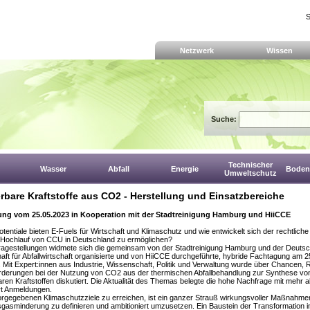
S
Netzwerk
Wissen
Suche:
Technischer
Wasser
Abfall
Energie
Boden,
Umweltschutz
rbare Kraftstoffe aus CO2 - Herstellung und Einsatzbereiche
ng vom 25.05.2023 in Kooperation mit der Stadtreinigung Hamburg und HiiCCE
tentiale bieten E-Fuels für Wirtschaft und Klimaschutz und wie entwickelt sich der rechtlic
 Hochlauf von CCU in Deutschland zu ermöglichen?
ragestellungen widmete sich die gemeinsam von der Stadtreinigung Hamburg und der Deuts
aft für Abfallwirtschaft organisierte und von HiiCCE durchgeführte, hybride Fachtagung am 2
Mit Expert:innen aus Industrie, Wissenschaft, Politik und Verwaltung wurde über Chancen, 
rderungen bei der Nutzung von CO2 aus der thermischen Abfallbehandlung zur Synthese vo
ren Kraftstoffen diskutiert. Die Aktualität des Themas belegte die hohe Nachfrage mit mehr a
rt Anmeldungen.
rgegebenen Klimaschutzziele zu erreichen, ist ein ganzer Strauß wirkungsvoller Maßnahme
gasminderung zu definieren und ambitioniert umzusetzen. Ein Baustein der Transformation 