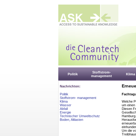
Stoffstrom-
Politik
Klima
management
Erneue
Nachrichten:
Politik
Fachtagu
Stoffstrom- management
Klima
Welche Po
Wasser
um einen
Abfall
Diesen F
Energie
Gesellsch
Technischer Umweltschutz
Hamburg. 
Boden, Altlasten
Herausfo
erneuerba
einhunde
Um die vo
Treibhaus