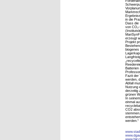
Förderlan
Schwerpun
Vorplanun
Marktrech
Ergebniss
in die Pr
Dass die 
von CO₂-E
(Institut
MariSynF
erzeugt w
Projekt p
Bestehend
biogenes 
Lagerkapa
Langfrist
„recycelt
Reedereie
Batterien 
Professor
Fazit der
werden, d
Abfall mu
Nutzung e
derzeitig
grünen W
In seinem
einmal au
recycleba
CO2 absc
stemmen. 
entstehen
werden.“
www.stad
www.dga
www.hiic