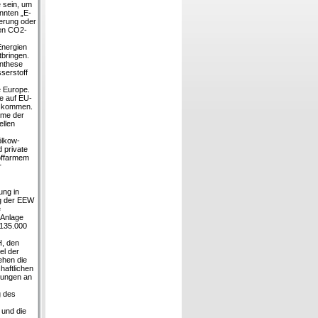
e sein, um
nnten „E-
ierung oder
len CO2-
Energien
tbringen.
ynthese
serstoff
e Europe.
e auf EU-
u kommen.
hme der
ellen
ölkow-
d private
offarmem
r
ung in
ung der EEW
e
 Anlage
 135.000
H, den
el der
ehen die
haftlichen
rungen an
g des
 und die