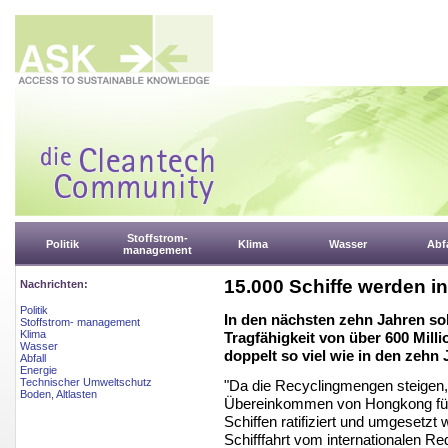
Stoffstrom-
Politik
Klima
Wasser
Abfa
management
15.000 Schiffe werden i
Nachrichten:
Politik
In den nächsten zehn Jahren sol
Stoffstrom- management
Klima
Tragfähigkeit von über 600 Mill
Wasser
doppelt so viel wie in den zehn 
Abfall
Energie
Technischer Umweltschutz
"Da die Recyclingmengen steigen, 
Boden, Altlasten
Übereinkommen von Hongkong für
Schiffen ratifiziert und umgesetzt
Schifffahrt vom internationalen R