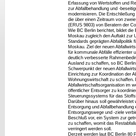
Erfassung von Wertstoffen und Res
zur Abfallbehandlung und -beseit
modernisieren. Die Entschließung 
die über einen Zeitraum von zweie
(ERUS 9803) von Beratern der Cons
Wie BC Berlin berichtet, bildet di
Moskau zugleich den Auftakt zur 
Standards geprägten Abfallpolitik f
Moskau. Ziel der neuen Abfallwir
für kommunale Abfälle effizienter 
deutlich verbesserte Rahmenbeding
Ausland zu schaffen, so BC Berlin
Schwerpunkt der neuen Abfallwirts
Einrichtung zur Koordination der 
Wohnungswirtschaft zu schaffen. B
Abfallwirtschaftsorganisation im we
öffentlicher Entsorger zu koordinie
Steuerungssystems für das Stoff
Darüber hinaus soll gewährleistet 
Entsorgung und Abfallbehandlung e
Entsorgungswege und -ziele verbin
Beschluß vor, ein System zur ge
zu schaffen, womit das Restabfal
verringert werden soll.
Derzeit werden laut BC Berlin 80 P