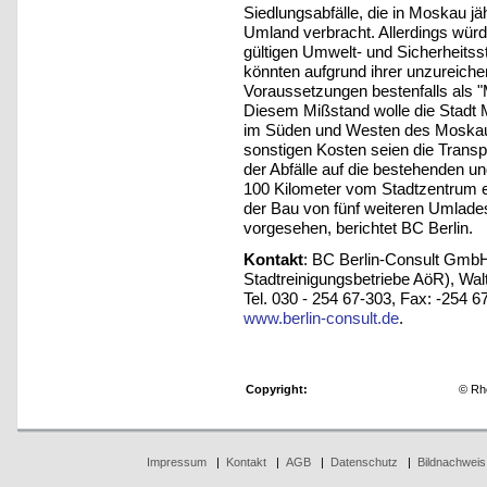
Siedlungsabfälle, die in Moskau jä
Umland verbracht. Allerdings würd
gültigen Umwelt- und Sicherheits
könnten aufgrund ihrer unzureich
Voraussetzungen bestenfalls als "
Diesem Mißstand wolle die Stadt
im Süden und Westen des Moskaue
sonstigen Kosten seien die Transp
der Abfälle auf die bestehenden un
100 Kilometer vom Stadtzentrum e
der Bau von fünf weiteren Umlades
vorgesehen, berichtet BC Berlin.
Kontakt
: BC Berlin-Consult GmbH
Stadtreinigungsbetriebe AöR), Wa
Tel. 030 - 254 67-303, Fax: -254 6
www.berlin-consult.de
.
Copyright:
© Rh
Impressum
|
Kontakt
|
AGB
|
Datenschutz
|
Bildnachweis