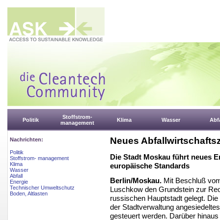
Stoffstrom-
Politik
Klima
Wasser
Abfa
management
Neues Abfallwirtschaft
Nachrichten:
Politik
Die Stadt Moskau führt neues E
Stoffstrom- management
Klima
europäische Standards
Wasser
Abfall
Berlin/Moskau.
Mit Beschluß vom 
Energie
Technischer Umweltschutz
Luschkow den Grundstein zur Reor
Boden, Altlasten
russischen Hauptstadt gelegt. Die st
der Stadtverwaltung angesiedeltes
gesteuert werden. Darüber hinaus