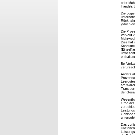
oder Mehr
Handels b
Die Logi
unternehm
Rücknahm
jedoch di
Die Proze
Verkauf 
Mehrwegka
Dies hat 
Konsument
(Einzelfl
unwesentl
enthalten
Bei Verka
verursach
Anders al
Prozesse
Leergutes
am Warene
Transport
der Gesa
Wesentlic
Grad der
verschied
Leistungs
Gebinde s
untersch
Das vorli
Kostenerm
Leistung