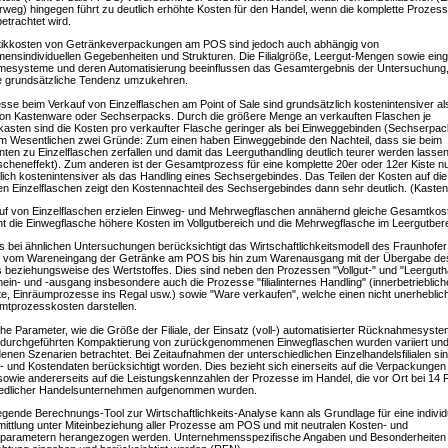
weg) hingegen führt zu deutlich erhöhte Kosten für den Handel, wenn die komplette Prozess
etrachtet wird.
stikkosten von Getränkeverpackungen am POS sind jedoch auch abhängig von
ensindividuellen Gegebenheiten und Strukturen. Die Filialgröße, Leergut-Mengen sowie ein
esysteme und deren Automatisierung beeinflussen das Gesamtergebnis der Untersuchung
e grundsätzliche Tendenz umzukehren.
sse beim Verkauf von Einzelflaschen am Point of Sale sind grundsätzlich kostenintensiver al
von Kastenware oder Sechserpacks. Durch die größere Menge an verkauften Flaschen je
sten sind die Kosten pro verkaufter Flasche geringer als bei Einweggebinden (Sechserpac
im Wesentlichen zwei Gründe: Zum einen haben Einweggebinde den Nachteil, dass sie beim
en zu Einzelflaschen zerfallen und damit das Leerguthandling deutlich teurer werden lassen
ascheneffekt). Zum anderen ist der Gesamtprozess für eine komplette 20er oder 12er Kiste n
ich kostenintensiver als das Handling eines Sechsergebindes. Das Teilen der Kosten auf die
en Einzelflaschen zeigt den Kostennachteil des Sechsergebindes dann sehr deutlich. (Kasten
uf von Einzelflaschen erzielen Einweg- und Mehrwegflaschen annähernd gleiche Gesamtkos
t die Einwegflasche höhere Kosten im Vollgutbereich und die Mehrwegflasche im Leergutbere
s bei ähnlichen Untersuchungen berücksichtigt das Wirtschaftlichkeitsmodell des Fraunhofer 
 vom Wareneingang der Getränke am POS bis hin zum Warenausgang mit der Übergabe de
 beziehungsweise des Wertstoffes. Dies sind neben den Prozessen "Vollgut-" und "Leerguth
in- und -ausgang insbesondere auch die Prozesse "filialinternes Handling" (innerbetrieblich
e, Einräumprozesse ins Regal usw.) sowie "Ware verkaufen", welche einen nicht unerheblich
mtprozesskosten darstellen.
he Parameter, wie die Größe der Filiale, der Einsatz (voll-) automatisierter Rücknahmesyst
 durchgeführten Kompaktierung von zurückgenommenen Einwegflaschen wurden variiert und
enen Szenarien betrachtet. Bei Zeitaufnahmen der unterschiedlichen Einzelhandelsfilialen sin
- und Kostendaten berücksichtigt worden. Dies bezieht sich einerseits auf die Verpackungen
owie andererseits auf die Leistungskennzahlen der Prozesse im Handel, die vor Ort bei 14 Fi
iedlicher Handelsunternehmen aufgenommen wurden.
egende Berechnungs-Tool zur Wirtschaftlichkeits-Analyse kann als Grundlage für eine individ
ittlung unter Miteinbeziehung aller Prozesse am POS und mit neutralen Kosten- und
sparametern herangezogen werden. Unternehmensspezifische Angaben und Besonderheiten 