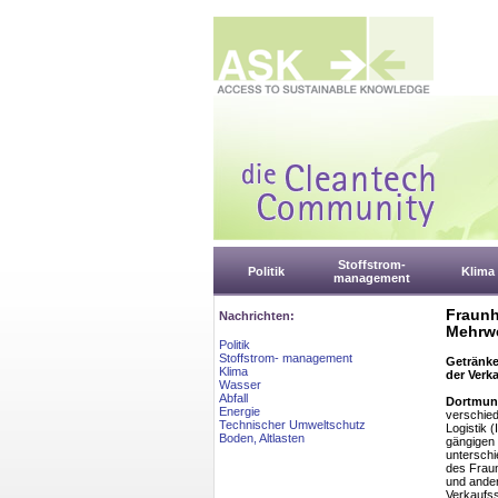
Stoffstrom-
Politik
Klima
management
Fraunh
Nachrichten:
Mehrw
Politik
Stoffstrom- management
Getränke
Klima
der Verka
Wasser
Abfall
Dortmund
Energie
verschied
Technischer Umweltschutz
Logistik 
Boden, Altlasten
gängigen 
unterschi
des Frau
und ander
Verkaufss