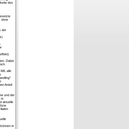
kette des
gesetzte
, ohne
s der
k).
.
ur
effekt)
ten. Dabei
ich.
IML alle
s
andling"
e
en Anteil
eme und der
 in
d aktuelle
 bzw.
lialen
uelle
können in