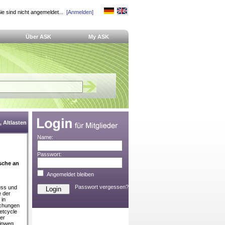
ie sind nicht angemeldet...
[Anmelden]
Über ASK
My ASK
 Altlasten
Name:
Passwort:
sche an
Angemeldet bleiben
Passwort vergessen?
luss und
e der
 in
uchungen
etcycle
er
Einweg