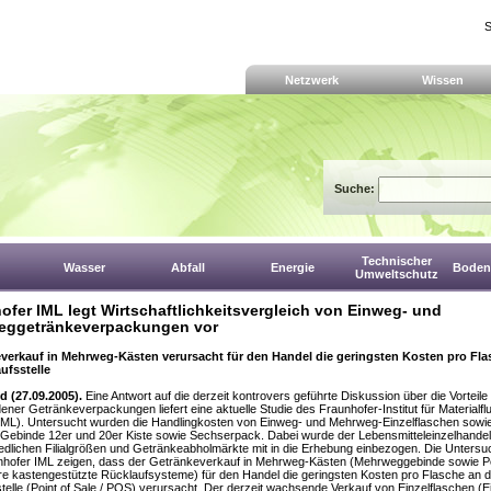
S
Netzwerk
Wissen
Suche:
Technischer
Wasser
Abfall
Energie
Boden,
Umweltschutz
ofer IML legt Wirtschaftlichkeitsvergleich von Einweg- und
eggetränkeverpackungen vor
verkauf in Mehrweg-Kästen verursacht für den Handel die geringsten Kosten pro Fla
ufsstelle
 (27.09.2005).
Eine Antwort auf die derzeit kontrovers geführte Diskussion über die Vorteile
ener Getränkeverpackungen liefert eine aktuelle Studie des Fraunhofer-Institut für Materialf
(IML). Untersucht wurden die Handlingkosten von Einweg- und Mehrweg-Einzelflaschen sowi
Gebinde 12er und 20er Kiste sowie Sechserpack. Dabei wurde der Lebensmitteleinzelhandel
edlichen Filialgrößen und Getränkeabholmärkte mit in die Erhebung einbezogen. Die Unters
nhofer IML zeigen, dass der Getränkeverkauf in Mehrweg-Kästen (Mehrweggebinde sowie P
e kastengestützte Rücklaufsysteme) für den Handel die geringsten Kosten pro Flasche an d
telle (Point of Sale / POS) verursacht. Der derzeit wachsende Verkauf von Einzelflaschen (