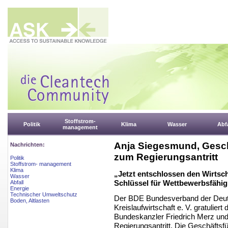
Stoffstrom-
Politik
Klima
Wasser
Abfa
management
Anja Siegesmund, Gesch
Nachrichten:
zum Regierungsantritt
Politik
Stoffstrom- management
Klima
„Jetzt entschlossen den Wirtsch
Wasser
Schlüssel für Wettbewerbsfähig
Abfall
Energie
Technischer Umweltschutz
Der BDE Bundesverband der Deut
Boden, Altlasten
Kreislaufwirtschaft e. V. gratulie
Bundeskanzler Friedrich Merz und
Regierungsantritt. Die Geschäfts