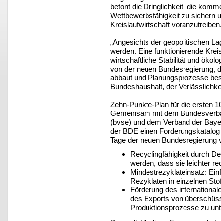
betont die Dringlichkeit, die kom
Wettbewerbsfähigkeit zu sichern u
Kreislaufwirtschaft voranzutreiben
„Angesichts der geopolitischen La
werden. Eine funktionierende Kreisl
wirtschaftliche Stabilität und öko
von der neuen Bundesregierung, das
abbaut und Planungsprozesse besc
Bundeshaushalt, der Verlässlichkei
Zehn-Punkte-Plan für die ersten 1
Gemeinsam mit dem Bundesverban
(bvse) und dem Verband der Baye
der BDE einen Forderungskatalog m
Tage der neuen Bundesregierung v
Recyclingfähigkeit durch Des
werden, dass sie leichter re
Mindestrezyklateinsatz: Ein
Rezyklaten in einzelnen Sto
Förderung des international
des Exports von überschüss
Produktionsprozesse zu unt