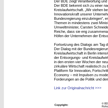
Der BDE zeigt Verantwortung und 
Der BDE bekennt sich zu einer nac
Kreislaufwirtschaft. „Wir stehen b
Innovationskraft unserer Unterne
Bundesregierung einzubringen“, e
Themen in mindestens zwei Minis
Umweltminister, Carsten Schneider
Reiche, dass sie eng zusammenarb
Höfen der Unternehmen der Entsor
Fortsetzung des Dialogs am Tag de
Der Dialog mit der Bundesregierun
Kreislaufwirtschaft in Berlin inten
der Entsorgungs- und Kreislaufwirt
in den ersten vier Wochen der ne
zirkuläre Wirtschaft realistisch zu
Plattform für Innovation, Fortschr
Economy – mit Impulsen zu moder
Forderungen an die Politik und d
Link zur Originalnachricht >>>
© BD
Copyright:
Rohst