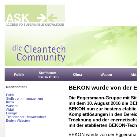
Stoffstrom-
Politik
Klima
Wasser
Abfa
management
BEKON wurde von der 
Nachrichten:
Politik
Die Eggersmann-Gruppe mit Sitz
Stoffstrom- management
Klima
mit dem 10. August 2016 die 
Wasser
BEKON nun zur bestens etablie
Abfall
Energie
Komplettlösungen in den Bereic
Technischer Umweltschutz
Trocknung und der energetisch
Boden, Altlasten
mit der etablierten BEKON-Tec
BEKON wurde von der Eggersma