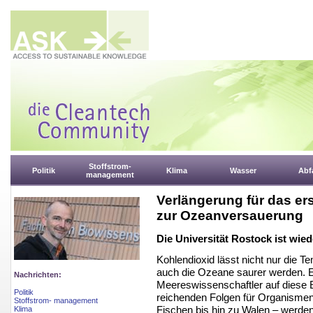
Stoffstrom-
Politik
Klima
Wasser
Abfa
management
Verlängerung für das e
zur Ozeanversauerung
Die Universität Rostock ist wied
Kohlendioxid lässt nicht nur die 
auch die Ozeane saurer werden. Er
Nachrichten:
Meereswissenschaftler auf diese
Politik
reichenden Folgen für Organismen 
Stoffstrom- management
Fischen bis hin zu Walen – werde
Klima