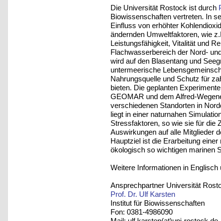
Die Universität Rostock ist durch
Biowissenschaften vertreten. In s
Einfluss von erhöhter Kohlendioxi
ändernden Umweltfaktoren, wie z.B.
Leistungsfähigkeit, Vitalität und 
Flachwasserbereich der Nord- un
wird auf den Blasentang und Seegr
untermeerische Lebensgemeinschaf
Nahrungsquelle und Schutz für z
bieten. Die geplanten Experimente
GEOMAR und dem Alfred-Wegener-I
verschiedenen Standorten in Nord
liegt in einer naturnahen Simulat
Stressfaktoren, so wie sie für di
Auswirkungen auf alle Mitglieder
Hauptziel ist die Erarbeitung einer
ökologisch so wichtigen marinen 
Weitere Informationen in Englisch 
Ansprechpartner Universität Rost
Prof. Dr. Ulf Karsten
Institut für Biowissenschaften
Fon: 0381-4986090
Mail: ulf.karsten(at)uni-rostock.de