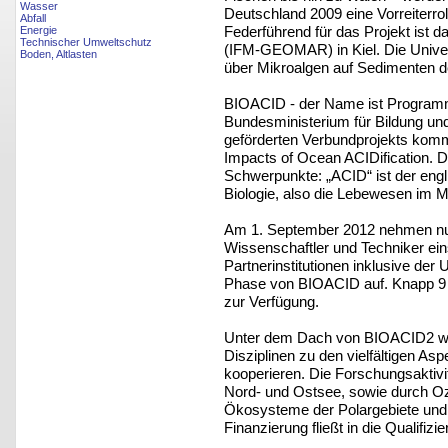
Wasser
Deutschland 2009 eine Vorreiterrol
Abfall
Federführend für das Projekt ist d
Energie
Technischer Umweltschutz
(IFM-GEOMAR) in Kiel. Die Univers
Boden, Altlasten
über Mikroalgen auf Sedimenten de
BIOACID - der Name ist Program
Bundesministerium für Bildung un
geförderten Verbundprojekts kommt
Impacts of Ocean ACIDification. D
Schwerpunkte: „ACID“ ist der engli
Biologie, also die Lebewesen im M
Am 1. September 2012 nehmen nun 
Wissenschaftler und Techniker ein
Partnerinstitutionen inklusive der 
Phase von BIOACID auf. Knapp 9 M
zur Verfügung.
Unter dem Dach von BIOACID2 wer
Disziplinen zu den vielfältigen A
kooperieren. Die Forschungsaktivi
Nord- und Ostsee, sowie durch O
Ökosysteme der Polargebiete und d
Finanzierung fließt in die Qualifi