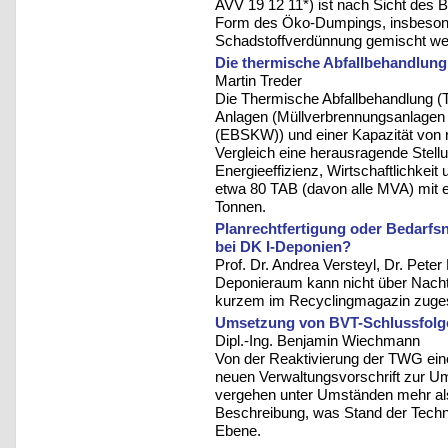
AVV 19 12 11*) ist nach Sicht des B
Form des Öko-Dumpings, insbesond
Schadstoffverdünnung gemischt we
Die thermische Abfallbehandlung
Martin Treder
Die Thermische Abfallbehandlung (T
Anlagen (Müllverbrennungsanlagen 
(EBSKW)) und einer Kapazität von r
Vergleich eine herausragende Stellu
Energieeffizienz, Wirtschaftlichkeit 
etwa 80 TAB (davon alle MVA) mit 
Tonnen.
Planrechtfertigung oder Bedarf
bei DK I-Deponien?
Prof. Dr. Andrea Versteyl, Dr. Peter
Deponieraum kann nicht über Nacht
kurzem im Recyclingmagazin zugespi
Umsetzung von BVT-Schlussfolge
Dipl.-Ing. Benjamin Wiechmann
Von der Reaktivierung der TWG eine
neuen Verwaltungsvorschrift zur 
vergehen unter Umständen mehr als 
Beschreibung, was Stand der Techni
Ebene.