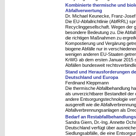
Kombinierte thermische und biol
Abfallverwertung
Dr. Michael Keunecke, Franz-Jose
Die EU-Abfallrichtlinie (AbfRRL) sp
Recyclinggesellschaft. Wegen der 
besondere Bedeutung zu. Die Abfallr
die richtigen Maßnahmen zu ergreif
Kompostierung und Vergärung getre
biogene Abfälle nur in verschieden
wenigen anderen EU-Staaten getren
KrWG ab dem ersten Januar 2015 s
Abfällen bundesweit rechtsverbindli
Stand und Herausforderungen der
Deutschland und Europa
Ferdinand Kleppmann
Die thermische Abfallbehandlung hat
als unverzichtbarer Bestandteil der
andere Entsorgungstechnologie verf
ausgereift wie die Abfallverbrennung
Abfallverbrennungsanlagen als Drec
Bedarf an Restabfallbehandlungs
Sandra Giern, Dr.-Ing. Annette Och
Deutschland verfügt über ausreich
Siedlungsabfälle, die eine Entsorgu