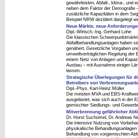
gewährleisten. Abfall-, klima-, und 
neben dem Faktor der Demografie –
zusätzliche Kapazitäten in dem Se
Beispiel NRW dezidiert dargelegt w
Neue Märkte, neue Anforderungen
Dipl.-Wirtsch.-Ing. Gerhard Lohe
Die klassischen Schwerpunktmärkte
Abfallbehandlungsanlagen haben si
genähert. Gesetzliche Vorgaben un
umweltverträglichen Regelung der E
einem Netz von Anlagen und Kapazit
Ausbau – mit Ausnahme einiger Lä
lassen.
Strategische Überlegungen für di
Betreibers von Verbrennungsanl
Dipl.-Phys. Karl-Heinz Müller
Die meisten MVA und EBS-Kraftwerk
ausgelastet, was sich auch in der E
gemischter Siedlungs- und Gewerbea
Mitverbrennung gefährlicher Abf
Dr. Horst Suchomel, Dr. Andreas N
Die intensive Nutzung von Vorbeha
physikalische Behandlungsanlagen 
Behandlung von vorgemischten Abfäl