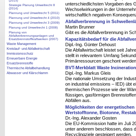
(2015)
unterschiedlichsten Vorgaben des
Strategie Planung Umweltrecht 8
(2014)
Wechselwirkungen in der Unternehme
Plannung und Umweltrecht 5 (2011)
wirtschaftlich negativen Konsequen
Plannung und Umweltrecht 4 (2010)
Abfallverbrennung in Schwellenl
Plannung und Umweltrecht 3 (2009)
Martin Brunner
Planung und Umweltrecht 1 (2008)
Gibt es die Abfallverbrennung in Sc
Planung von
Abfallverbrennungsanlagen und
Kapazitätsbedarf für die Abfallv
Ersatzbrennstoffkraftwerken (2007)
Waste Management
Dipl.-Ing. Günter Dehoust
Kreislauf- und Abfallwirtschaft
Die Abfallwirtschaft leistet seit Ja
Immissionsschutz
stellt in relevantem Umfang Sekund
Erneuerbare Energie
Primärressourcen geschont werden
Ersatzbrennstoffe
BVT-Merkblatt Waste Incineration
Thermische Abfallbehandlung
Dipl.-Ing. Markus Gleis
Abwasser und Klärschlamm
Die nationale Umsetzung der Industr
on industrial emissions – IED) übt 
thermischen Prozesse wie der Wär
flüssigen, gasförmigen Brennstoffe
Abfällen aus.
Möglichkeiten der energetischen 
Wertstofftonne, Biotonne, Restab
Dr.-Ing. Alexander Gosten
Die EU-Kommission hatte im Juli 20
unter anderem beschlossen, dass die
Recyclingziele gesteigert werden.