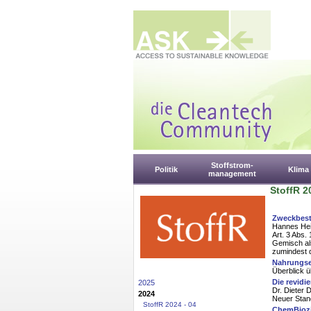
Stoffstrom-
Politik
Klima
management
StoffR 2
Zweckbest
Hannes He
Art. 3 Abs.
Gemisch als
zumindest d
Nahrungse
Überblick ü
Die revidi
2025
Dr. Dieter
2024
Neuer Stan
StoffR 2024 - 04
ChemBiozi