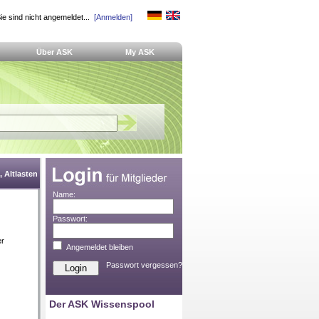
ie sind nicht angemeldet...
[Anmelden]
Über ASK
My ASK
 Altlasten
Name:
Passwort:
er
Angemeldet bleiben
Passwort vergessen?
Der ASK Wissenspool