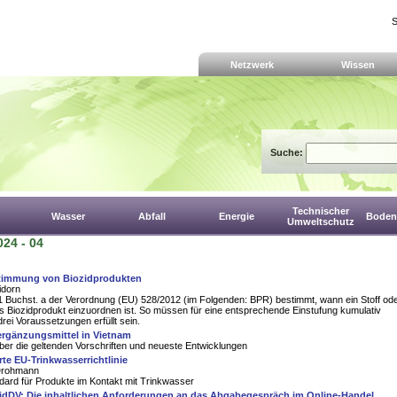
S
Netzwerk
Wissen
Suche:
Technischer
Wasser
Abfall
Energie
Boden,
Umweltschutz
024 - 04
immung von Biozidprodukten
idorn
 1 Buchst. a der Verordnung (EU) 528/2012 (im Folgenden: BPR) bestimmt, wann ein Stoff od
 Biozidprodukt einzuordnen ist. So müssen für eine entsprechende Einstufung kumulativ
rei Voraussetzungen erfüllt sein.
rgänzungsmittel in Vietnam
ber die geltenden Vorschriften und neueste Entwicklungen
erte EU-Trinkwasserrichtlinie
 Drohmann
dard für Produkte im Kontakt mit Trinkwasser
dDV: Die inhaltlichen Anforderungen an das Abgabegespräch im Online-Handel