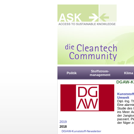
Stoffstrom-
Politik
Klima
management
DGAW-Ku
Kunststoff
Umwelt
Dipl.-Ing. 
Eine alarmi
Studie des 
ins Meer. A
der Jangts
passiert. P
2019
der Niger z
2018
DGAW-Kunststoff-Newsletter