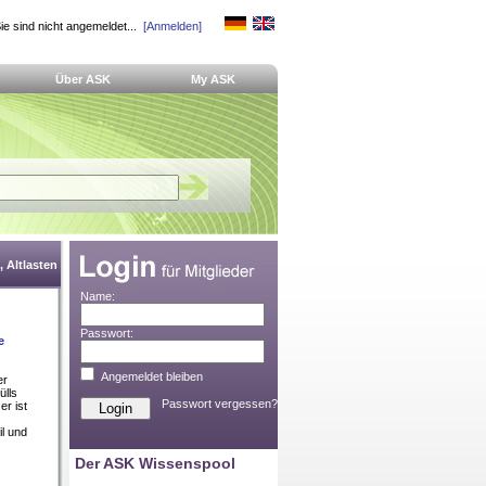
ie sind nicht angemeldet...
[Anmelden]
Über ASK
My ASK
 Altlasten
Name:
Passwort:
e
Angemeldet bleiben
er
ülls
Passwort vergessen?
er ist
il und
Der ASK Wissenspool