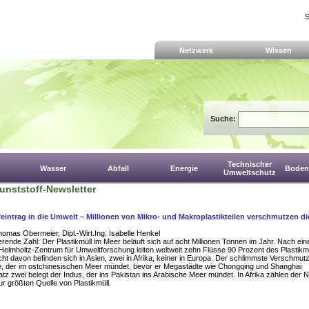
S
Netzwerk
Wissen
Suche:
Technischer
Wasser
Abfall
Energie
Boden,
Umweltschutz
nststoff-Newsletter
eintrag in die Umwelt – Millionen von Mikro- und Makroplastikteilen verschmutzen di
Thomas Obermeier, Dipl.-Wirt.Ing. Isabelle Henkel
erende Zahl: Der Plastikmüll im Meer beläuft sich auf acht Millionen Tonnen im Jahr. Nach ein
Helmholtz-Zentrum für Umweltforschung leiten weltweit zehn Flüsse 90 Prozent des Plastikm
cht davon befinden sich in Asien, zwei in Afrika, keiner in Europa. Der schlimmste Verschmutz
e, der im ostchinesischen Meer mündet, bevor er Megastädte wie Chongqing und Shanghai
latz zwei belegt der Indus, der ins Pakistan ins Arabische Meer mündet. In Afrika zählen der N
ur größten Quelle von Plastikmüll.