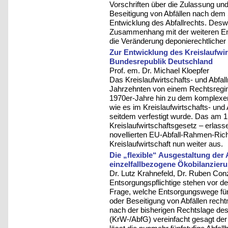
Vorschriften über die Zulassung un
Beseitigung von Abfällen nach dem 
Entwicklung des Abfallrechts. Desw
Zusammenhang mit der weiteren Entw
die Veränderung deponierechtlicher 
Zur Entwicklung des Kreislaufwirt
Bundesrepublik Deutschland
Prof. em. Dr. Michael Kloepfer
Das Kreislaufwirtschafts- und Abfal
Jahrzehnten von einem Rechtsregim
1970er-Jahre hin zu dem komplexen 
wie es im Kreislaufwirtschafts- und
seitdem verfestigt wurde. Das am 1.
Kreislaufwirtschaftsgesetz – erlas
novellierten EU-Abfall-Rahmen-Richt
Kreislaufwirtschaft nun weiter aus.
Die „flexible“ Ausgestaltung der
einzelfallbezogene Ökobilanzier
Dr. Lutz Krahnefeld, Dr. Ruben Co
Entsorgungspflichtige stehen vor de
Frage, welche Entsorgungswege für
oder Beseitigung von Abfällen rech
nach der bisherigen Rechtslage des 
(KrW-/AbfG) vereinfacht gesagt der