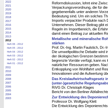
2022
Reformdiskussion, lohnt eine Zwisc
2021
Verpackungsverordnung, die für di
2020
gegebenenfalls unter anderen Vorze
2019
Bedeutung sind. Um ein solches The
2018
Imports verpackter Produkte nach 
2017
Unternehmen. Dieser Beitrag gibt e
2016
Regeln im Importbereich, die Erfahru
2015
2014
damit einen Beitrag zur aktuellen R
2013
Metallische und mineralische Rohs
2012
stärken
Heft 06 - 2012
Prof. Dr.-Ing. Martin Faulstich, Dr.-
Heft 05 - 2012
Die umweltpolitische Debatte wird i
Heft 04 - 2012
der ökologischen Grenzen bestimmt 
Heft 03 - 2012
Heft 02 - 2012
begrenzte Vorräte verfügt, kann e
Heft 01 - 2012
natürlicher Ressourcen geben. Nachh
2011
Entkopplung von Wohlfahrt und Re
2010
Innovationen und die Aufwertung ü
2009
Das Kreislaufwirtschaftsgesetz i
2008
(unter-)gesetzliche Regelungsab
2007
2006
RiVG Dr. Christoph Klages
2005
Bericht von den Berliner Abfallrec
2004
Zur Entwicklung des Deponierec
2003
Professor Dr. Wolfgang Klett
Die Entwicklung des Deponierechts 