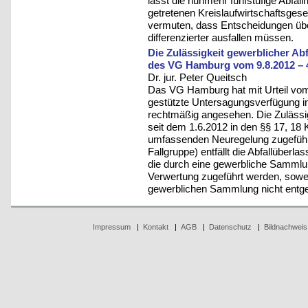
lässt die nunmehr fünfstufige Abfallh
getretenen Kreislaufwirtschaftsgese
vermuten, dass Entscheidungen üb
differenzierter ausfallen müssen.
Die Zulässigkeit gewerblicher A
des VG Hamburg vom 9.8.2012 – 
Dr. jur. Peter Queitsch
Das VG Hamburg hat mit Urteil vom
gestützte Untersagungsverfügung i
rechtmäßig angesehen. Die Zulässi
seit dem 1.6.2012 in den §§ 17, 1
umfassenden Neuregelung zugeführt
Fallgruppe) entfällt die Abfallüberla
die durch eine gewerbliche Samml
Verwertung zugeführt werden, sowei
gewerblichen Sammlung nicht entg
Impressum
|
Kontakt
|
AGB
|
Datenschutz
|
Bildnachweis