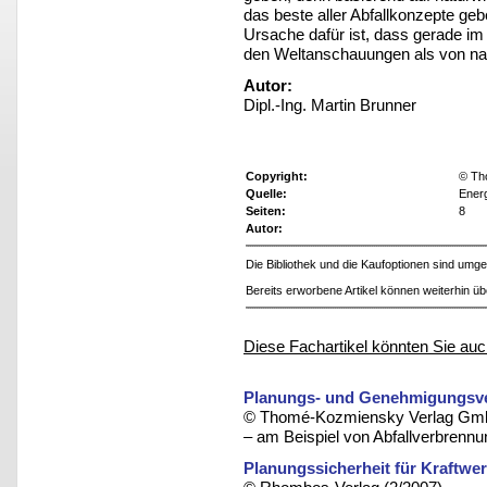
das beste aller Abfallkonzepte gebe
Ursache dafür ist, dass gerade im
den Weltanschauungen als von nat
Autor:
Dipl.-Ing. Martin Brunner
Copyright:
© Th
Quelle:
Energ
Seiten:
8
Autor:
Die Bibliothek und die Kaufoptionen sind um
Bereits erworbene Artikel können weiterhin ü
Diese Fachartikel könnten Sie auc
Planungs- und Genehmigungsver
© Thomé-Kozmiensky Verlag Gmb
– am Beispiel von Abfallverbrenn
Planungssicherheit für Kraftwe