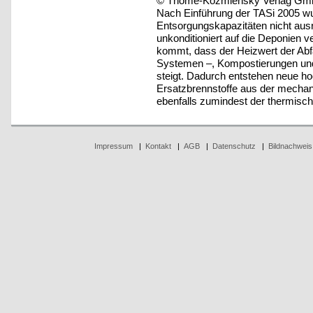
© Thomé-Kozmiensky Verlag Gmb
Nach Einführung der TASi 2005 wur
Entsorgungskapazitäten nicht ausr
unkonditioniert auf die Deponien 
kommt, dass der Heizwert der Abf
Systemen –, Kompostierungen und
steigt. Dadurch entstehen neue ho
Ersatzbrennstoffe aus der mechani
ebenfalls zumindest der thermisc
Impressum
|
Kontakt
|
AGB
|
Datenschutz
|
Bildnachweis