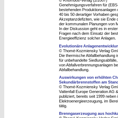
© Rhombos-Verlag (2/2007)
Genehmigungsverfahren für (EBS-
bestehenden Produktionsanlagen un
40 bis 50 derartiger Vorhaben ges
Akzeptanzdefiziten, wie sie Ende
der kommunalen Planungen von M
In der Diskussion geht es in erste
Fragen nach dem Einsatz der best
Energieeffizienz solcher Anlagen.
Evolutionäre Anlagenentwicklun
© Thomé-Kozmiensky Verlag Gmb
Die thermische Abfallbehandlung i
für unbehandelte Siedlungsabfälle
von Abfallverbrennungsanlagen be
Abfallbehandlung.
Auswirkungen von erhöhten Chl
Sekundärbrennstoffen am Stand
© Thomé-Kozmiensky Verlag Gmb
Vattenfall Europe Generation AG 
publiziert, bereits seit 1999 nebe
Elektroenergieerzeugung, im Bere
tätig.
Brenngaserzeugung aus hochkal