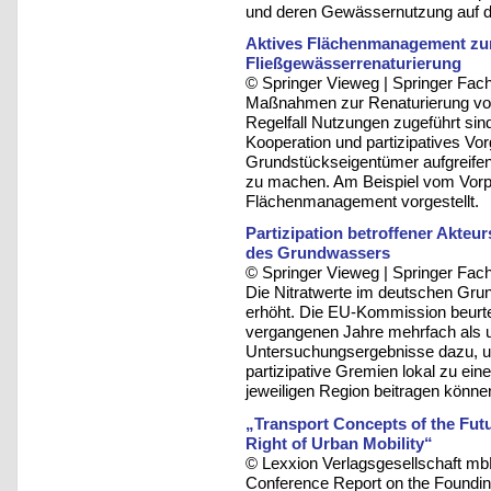
und deren Gewässernutzung auf d
Aktives Flächenmanagement zur
Fließgewässerrenaturierung
© Springer Vieweg | Springer F
Maßnahmen zur Renaturierung von
Regelfall Nutzungen zugeführt s
Kooperation und partizipatives Vo
Grundstückseigentümer aufgreifen
zu machen. Am Beispiel vom Vorp
Flächenmanagement vorgestellt.
Partizipation betroffener Akteu
des Grundwassers
© Springer Vieweg | Springer F
Die Nitratwerte im deutschen Grun
erhöht. Die EU-Kommission beurte
vergangenen Jahre mehrfach als u
Untersuchungsergebnisse dazu, u
partizipative Gremien lokal zu eine
jeweiligen Region beitragen könne
„Transport Concepts of the Futu
Right of Urban Mobility“
© Lexxion Verlagsgesellschaft mb
Conference Report on the Founding