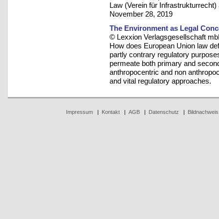
Law (Verein für Infrastrukturrec
November 28, 2019
The Environment as Legal Conce
© Lexxion Verlagsgesellschaft mb
How does European Union law defin
partly contrary regulatory purpo
permeate both primary and second
anthropocentric and non anthropoc
and vital regulatory approaches.
Impressum
|
Kontakt
|
AGB
|
Datenschutz
|
Bildnachweis