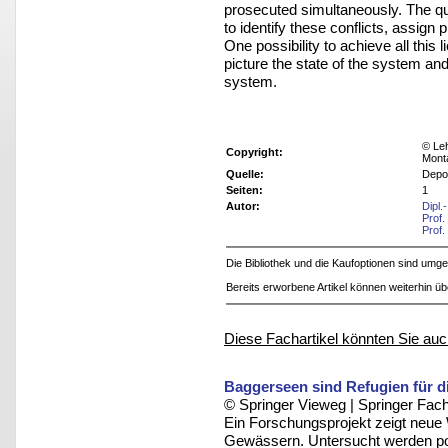
prosecuted simultaneously. The q
to identify these conflicts, assign 
One possibility to achieve all this l
picture the state of the system and
system.
© Leh
Copyright:
Mont
Quelle:
Depo
Seiten:
1
Autor:
Dipl.
Prof.
Prof.
Die Bibliothek und die Kaufoptionen sind um
Bereits erworbene Artikel können weiterhin ü
Diese Fachartikel könnten Sie auc
Baggerseen sind Refugien für die
© Springer Vieweg | Springer F
Ein Forschungsprojekt zeigt neue
Gewässern. Untersucht werden pos