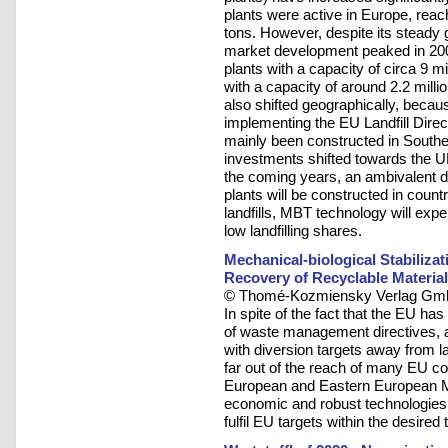
plants were active in Europe, reach
tons. However, despite its steady
market development peaked in 200
plants with a capacity of circa 9 mi
with a capacity of around 2.2 mil
also shifted geographically, beca
implementing the EU Landfill Direct
mainly been constructed in South
investments shifted towards the U
the coming years, an ambivalent 
plants will be constructed in count
landfills, MBT technology will expe
low landfilling shares.
Mechanical-biological Stabilizat
Recovery of Recyclable Material
© Thomé-Kozmiensky Verlag Gmb
In spite of the fact that the EU h
of waste management directives, a
with diversion targets away from la
far out of the reach of many EU cou
European and Eastern European Me
economic and robust technologies 
fulfil EU targets within the desired