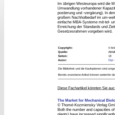
Im übrigen Westeuropa wird die MB
Umwandlung vorhandener Kapazitä
postierung und -vergärung). In de
großem Nachholbedarf im um-welt
einfache MBA-Systeme mit-tel- und 
Erreichung der Standards und Ziele 
Gesetzesrahmen vorgeben wird.
Copyright:
© Arb
Quelle:
Abfal
Seiten:
18
Autor:
Dipl.
Die Bibliothek und die Kaufoptionen sind um
Bereits erworbene Artikel können weiterhin ü
Diese Fachartikel könnten Sie auc
The Market for Mechanical Biol
© Thomé-Kozmiensky Verlag Gmb
Both the number and capacities of
plants) have increased significantl