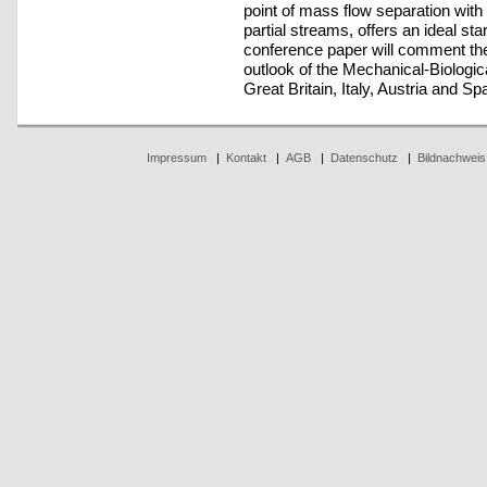
point of mass flow separation with e
partial streams, offers an ideal sta
conference paper will comment the
outlook of the Mechanical-Biolog
Great Britain, Italy, Austria and Spa
Impressum
|
Kontakt
|
AGB
|
Datenschutz
|
Bildnachweis