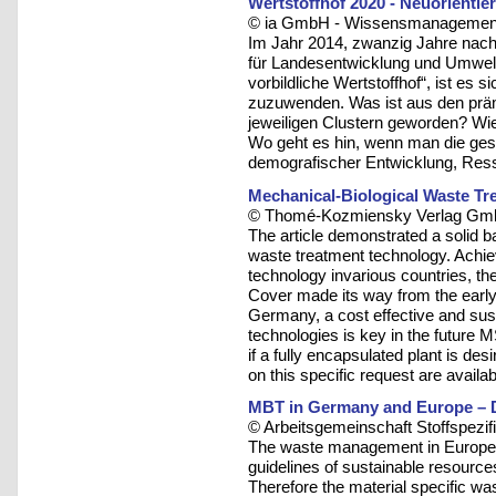
Wertstoffhof 2020 - Neuorientie
© ia GmbH - Wissensmanagement u
Im Jahr 2014, zwanzig Jahre nac
für Landesentwicklung und Umwelt
vorbildliche Wertstoffhof“, ist es
zuzuwenden. Was ist aus den prämi
jeweiligen Clustern geworden? Wie
Wo geht es hin, wenn man die ges
demografischer Entwicklung, Res
Mechanical-Biological Waste Tre
© Thomé-Kozmiensky Verlag Gmb
The article demonstrated a solid 
waste treatment technology. Achievin
technology invarious countries, t
Cover made its way from the early 
Germany, a cost effective and sus
technologies is key in the future 
if a fully encapsulated plant is de
on this specific request are availab
MBT in Germany and Europe – D
© Arbeitsgemeinschaft Stoffspezif
The waste management in Europe h
guidelines of sustainable resour
Therefore the material specific w