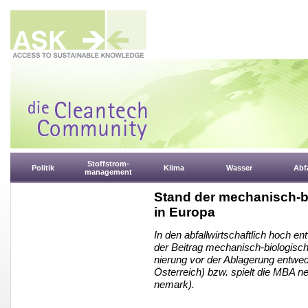
Stoffstrom-
Politik
Klima
Wasser
Abfa
management
Stand der mechanisch-b
in Europa
In den abfallwirtschaftlich hoch e
der Beitrag mechanisch-biologische
nierung vor der Ablagerung entwed
Österreich) bzw. spielt die MBA n
nemark).