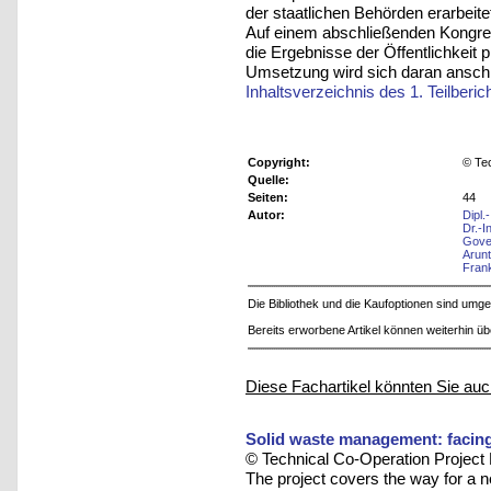
der staatlichen Behörden erarbeite
Auf einem abschließenden Kongress
die Ergebnisse der Öffentlichkeit p
Umsetzung wird sich daran anschl
Inhaltsverzeichnis des 1. Teilberic
Copyright:
© Tec
Quelle:
Seiten:
44
Autor:
Dipl.
Dr.-
Gove
Arun
Fran
Die Bibliothek und die Kaufoptionen sind um
Bereits erworbene Artikel können weiterhin ü
Diese Fachartikel könnten Sie auc
Solid waste management: facing
© Technical Co-Operation Project
The project covers the way for a