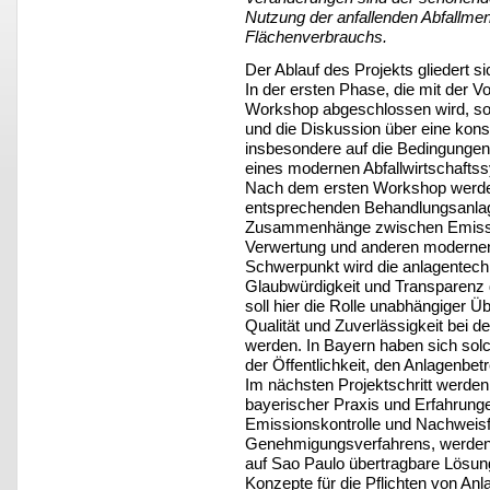
Nutzung der anfallenden Abfallme
Flächenverbrauchs.
Der Ablauf des Projekts gliedert s
In der ersten Phase, die mit der V
Workshop abgeschlossen wird, soll
und die Diskussion über eine kon
insbesondere auf die Bedingungen 
eines modernen Abfallwirtschaft
Nach dem ersten Workshop werde
entsprechenden Behandlungsanlage
Zusammenhänge zwischen Emissio
Verwertung und anderen modernen
Schwerpunkt wird die anlagentechn
Glaubwürdigkeit und Transparenz 
soll hier die Rolle unabhängiger 
Qualität und Zuverlässigkeit bei d
werden. In Bayern haben sich solc
der Öffentlichkeit, den Anlagenbet
Im nächsten Projektschritt werde
bayerischer Praxis und Erfahrung
Emissionskontrolle und Nachweisf
Genehmigungsverfahrens, werden i
auf Sao Paulo übertragbare Lösung
Konzepte für die Pflichten von An