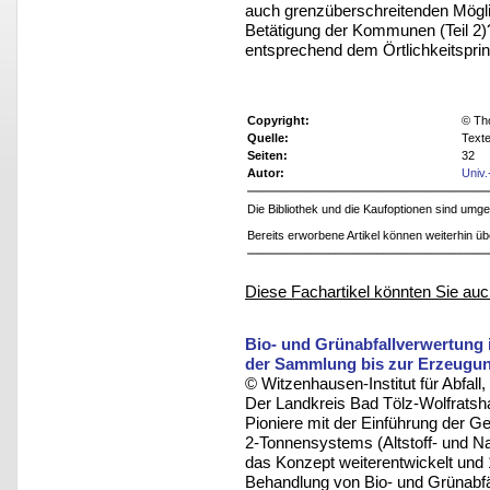
auch grenzüberschreitenden Möglic
Betätigung der Kommunen (Teil 2
entsprechend dem Örtlichkeitsprin
Copyright:
© Th
Quelle:
Texte
Seiten:
32
Autor:
Univ.
Die Bibliothek und die Kaufoptionen sind um
Bereits erworbene Artikel können weiterhin ü
Diese Fachartikel könnten Sie auc
Bio- und Grünabfallverwertung 
der Sammlung bis zur Erzeugun
© Witzenhausen-Institut für Abfa
Der Landkreis Bad Tölz-Wolfratsha
Pioniere mit der Einführung der 
2-Tonnensystems (Altstoff- und N
das Konzept weiterentwickelt und 
Behandlung von Bio- und Grünabfäl