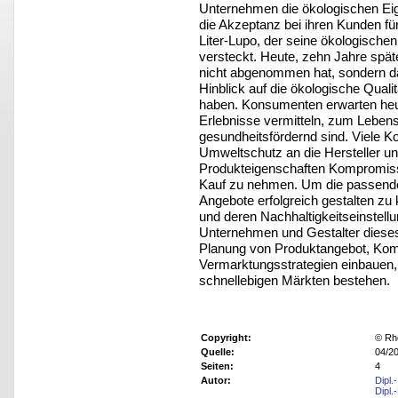
Unternehmen die ökologischen Eige
die Akzeptanz bei ihren Kunden für
Liter-Lupo, der seine ökologische
versteckt. Heute, zehn Jahre spät
nicht abgenommen hat, sondern d
Hinblick auf die ökologische Quali
haben. Konsumenten erwarten heu
Erlebnisse vermitteln, zum Lebens
gesundheitsfördernd sind. Viele K
Umweltschutz an die Hersteller un
Produkteigenschaften Kompromisse
Kauf zu nehmen. Um die passend
Angebote erfolgreich gestalten zu
und deren Nachhaltigkeitseinstell
Unternehmen und Gestalter dieses
Planung von Produktangebot, Ko
Vermarktungsstrategien einbauen, k
schnellebigen Märkten bestehen.
Copyright:
© Rh
Quelle:
04/2
Seiten:
4
Autor:
Dipl.
Dipl