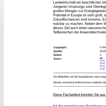
Landwirtschaft ein beachtliches I
Jüngeren Ursprungs sind Überle
großen Mengen zur Energiegewinn
Potential in Europa ist sehr groß
Zukunftschancen sind immens. Es 
nutzbar zu machen. Neben dem Will
dieses Ziel auch einen wissenscha
Teilbereichen der Anaerobtechnolo
Copyright:
© Rh
Quelle:
02/20
Seiten:
4
Autor:
Prof.
Prof.
Prof.
Prof
Die Bibliothek und die Kaufoptionen sind um
Bereits erworbene Artikel können weiterhin ü
Diese Fachartikel könnten Sie auc
Ist die gemeinsame Vergärung vo