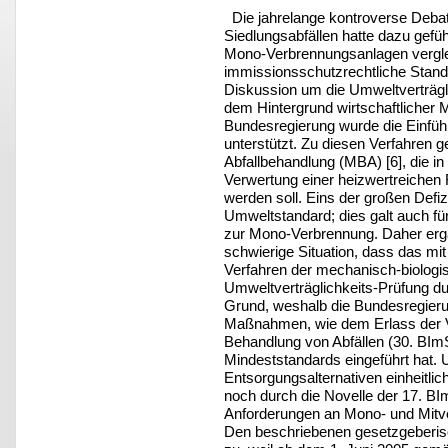
Die jahrelange kontroverse Debat
Siedlungsabfällen hatte dazu gefü
Mono-Verbrennungsanlagen vergle
immissionsschutzrechtliche Standa
Diskussion um die Umweltverträgli
dem Hintergrund wirtschaftlicher M
Bundesregierung wurde die Einführ
unterstützt. Zu diesen Verfahren 
Abfallbehandlung (MBA) [6], die i
Verwertung einer heizwertreichen 
werden soll. Eins der großen Defiz
Umweltstandard; dies galt auch fü
zur Mono-Verbrennung. Daher erga
schwierige Situation, dass das mi
Verfahren der mechanisch-biologi
Umweltverträglichkeits-Prüfung d
Grund, weshalb die Bundesregierun
Maßnahmen, wie dem Erlass der V
Behandlung von Abfällen (30. BIm
Mindeststandards eingeführt hat.
Entsorgungsalternativen einheitl
noch durch die Novelle der 17. B
Anforderungen an Mono- und Mitv
Den beschriebenen gesetzgeber