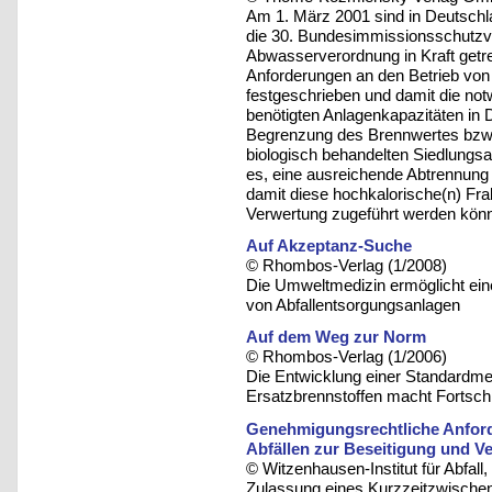
Am 1. März 2001 sind in Deutschl
die 30. Bundesimmissionsschutzv
Abwasserverordnung in Kraft getre
Anforderungen an den Betrieb vo
festgeschrieben und damit die notw
benötigten Anlagenkapazitäten in 
Begrenzung des Brennwertes bzw.
biologisch behandelten Siedlungsa
es, eine ausreichende Abtrennung 
damit diese hochkalorische(n) Fra
Verwertung zugeführt werden kön
Auf Akzeptanz-Suche
© Rhombos-Verlag (1/2008)
Die Umweltmedizin ermöglicht ein
von Abfallentsorgungsanlagen
Auf dem Weg zur Norm
© Rhombos-Verlag (1/2006)
Die Entwicklung einer Standardme
Ersatzbrennstoffen macht Fortschr
Genehmigungsrechtliche Anfor
Abfällen zur Beseitigung und V
© Witzenhausen-Institut für Abfa
Zulassung eines Kurzzeitzwischenl