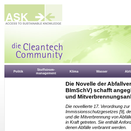
Stoffstrom-
Politik
Klima
Wasser
Abfa
management
Die Novelle der Abfallv
BImSchV) schafft angeg
und Mitverbrennungsan
Die novellierte 17. Verordnung zu
Immissionsschutzgesetzes [9], der
und die Mitverbrennung von Abfäll
in Kraft getreten. Sie enthält Anf
denen Abfälle verbrannt werden.