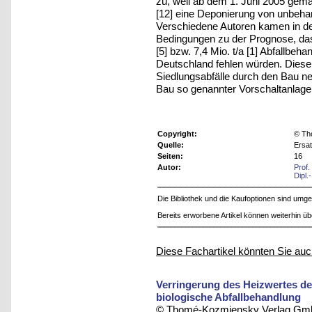
zu, weil ab dem 1. Juni 2005 gem
[12] eine Deponierung von unbehan
Verschiedene Autoren kamen in d
Bedingungen zu der Prognose, das
[5] bzw. 7,4 Mio. t/a [1] Abfallbe
Deutschland fehlen würden. Diese 
Siedlungsabfälle durch den Bau n
Bau so genannter Vorschaltanlage
Copyright:
© Th
Quelle:
Ersa
Seiten:
16
Autor:
Prof.
Dipl.
Die Bibliothek und die Kaufoptionen sind um
Bereits erworbene Artikel können weiterhin ü
Diese Fachartikel könnten Sie auc
Verringerung des Heizwertes de
biologische Abfallbehandlung
© Thomé-Kozmiensky Verlag Gmb