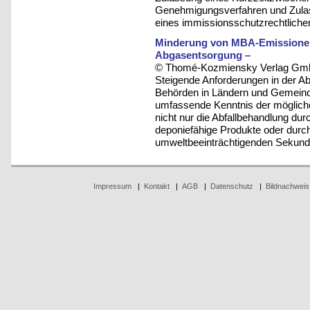
Genehmigungsverfahren und Zulas
eines immissionsschutzrechtliche
Minderung von MBA-Emissionen
Abgasentsorgung –
© Thomé-Kozmiensky Verlag Gmb
Steigende Anforderungen in der Ab
Behörden in Ländern und Gemeind
umfassende Kenntnis der mögliche
nicht nur die Abfallbehandlung du
deponiefähige Produkte oder durc
umweltbeeinträchtigenden Sekundä
Impressum
|
Kontakt
|
AGB
|
Datenschutz
|
Bildnachweis