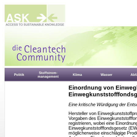
Stoffstrom-
Politik
Klima
Wasser
Abfa
management
Einordnung von Einweg
Einwegkunststofffonds
Eine kritische Würdigung der En
Hersteller von Einwegkunststoffp
Vorgaben des Einwegkunststofff
registrieren, wobei eine Einordnu
Einwegkunststofffondsgesetz (EWK
möglicherweise einschlägige Produ