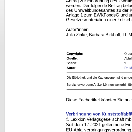
Antrag zur Einordnung des jeweil
werden. Der folgende Beitrag befa
des Umweltbundesamtes zu der Kat
Anlage 1 zum EWKFondsG und unt
Gesetzesmaterialien einer kritisc
Autor*innen
Julia Zinke, Barbara Birkhoff, LL.M
Copyright:
© Le
Quelle:
Abfa
Seiten:
9
Autor:
Dr. 
Die Bibliothek und die Kaufoptionen sind um
Bereits erworbene Artikel können weiterhin ü
Diese Fachartikel könnten Sie auc
Verbringung von Kunststoffabfä
© Lexxion Verlagsgesellschaft mb
Seit dem 1.1.2021 gelten neue Eint
EU-Abfallverbringungsverordnung