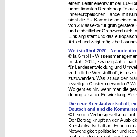
einem Leitlinienentwurf der EU-Ko
unbestimmten Rechtsbegriffe aus
innereuropäischen Handel mit Kunst
sieht die EU-Kommission einen ma
von 2 Masse-% für grün gelistete K
und einheitlicher Grenzwert nicht 
Einklang steht und das europäische
Artikel und zeigt mögliche Lösung
Wertstoffhof 2020 - Neuorientie
© ia GmbH - Wissensmanagement u
Im Jahr 2014, zwanzig Jahre nac
für Landesentwicklung und Umwelt
vorbildliche Wertstoffhof“, ist es
zuzuwenden. Was ist aus den prämi
jeweiligen Clustern geworden? Wie
Wo geht es hin, wenn man die ges
demografischer Entwicklung, Res
Die neue Kreislaufwirtschaft, e
Deutschland und die Kommune
© Lexxion Verlagsgesellschaft mb
Der Beitrag knüpft an den Ausbli
Kreislaufwirtschaft an. Er betont d
Notwendigkeit politischer und rech
mehreren Krisen zieht der Text ei