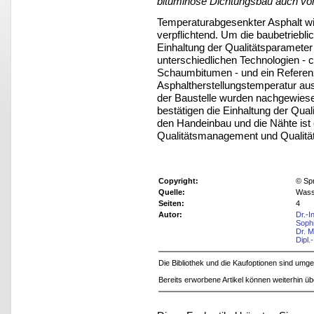
bituminöse Dichtungsbau auch von 
Temperaturabgesenkter Asphalt w
verpflichtend. Um die baubetriebli
Einhaltung der Qualitätsparameter
unterschiedlichen Technologien -
Schaumbitumen - und ein Referenzf
Asphaltherstellungstemperatur aus
der Baustelle wurden nachgewiese
bestätigen die Einhaltung der Qua
den Handeinbau und die Nähte ist e
Qualitätsmanagement und Qualität
Copyright:
© Sp
Quelle:
Wasse
Seiten:
4
Autor:
Dr.-I
Soph
Dr. 
Dipl.
Die Bibliothek und die Kaufoptionen sind um
Bereits erworbene Artikel können weiterhin ü