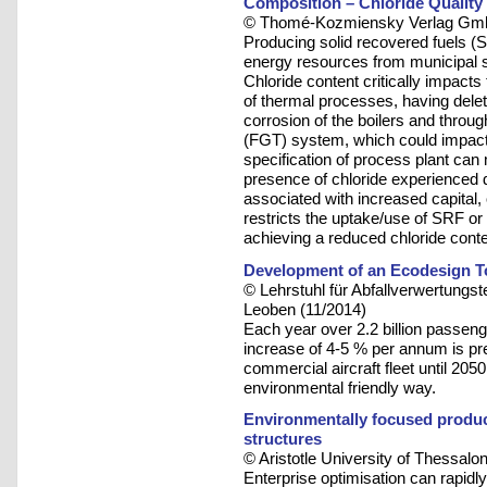
Composition – Chloride Quality
© Thomé-Kozmiensky Verlag Gmb
Producing solid recovered fuels (S
energy resources from municipal 
Chloride content critically impacts 
of thermal processes, having delet
corrosion of the boilers and throu
(FGT) system, which could impact
specification of process plant can 
presence of chloride experienced d
associated with increased capital,
restricts the uptake/use of SRF or
achieving a reduced chloride conte
Development of an Ecodesign Too
© Lehrstuhl für Abfallverwertungst
Leoben (11/2014)
Each year over 2.2 billion passeng
increase of 4-5 % per annum is pre
commercial aircraft fleet until 205
environmental friendly way.
Environmentally focused produc
structures
© Aristotle University of Thessalon
Enterprise optimisation can rapidly 