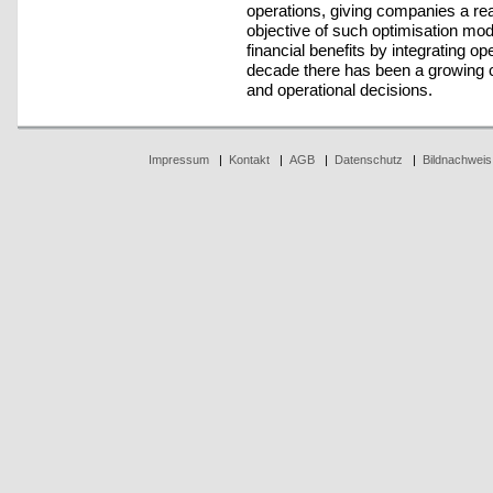
operations, giving companies a rea
objective of such optimisation m
financial benefits by integrating o
decade there has been a growing c
and operational decisions.
Impressum
|
Kontakt
|
AGB
|
Datenschutz
|
Bildnachweis