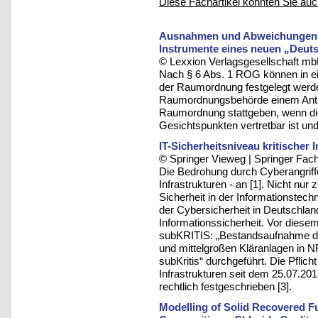
Diese Fachartikel könnten Sie auc
Ausnahmen und Abweichungen v
Instrumente eines neuen „Deu
© Lexxion Verlagsgesellschaft mb
Nach § 6 Abs. 1 ROG können in 
der Raumordnung festgelegt werde
Raumordnungsbehörde einem Antra
Raumordnung stattgeben, wenn di
Gesichtspunkten vertretbar ist un
IT-Sicherheitsniveau kritischer I
© Springer Vieweg | Springer F
Die Bedrohung durch Cyberangriffe
Infrastrukturen - an [1]. Nicht nu
Sicherheit in der Informationstech
der Cybersicherheit in Deutschlan
Informationssicherheit. Vor diese
subKRITIS: „Bestandsaufnahme des
und mittelgroßen Kläranlagen in N
subKritis“ durchgeführt. Die Pflicht
Infrastrukturen seit dem 25.07.20
rechtlich festgeschrieben [3].
Modelling of Solid Recovered Fu