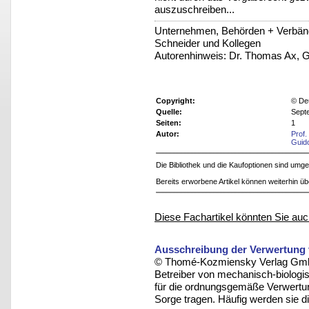
auszuschreiben...
Unternehmen, Behörden + Verbände
Schneider und Kollegen
Autorenhinweis: Dr. Thomas Ax, Gu
Copyright:
© De
Quelle:
Sept
Seiten:
1
Autor:
Prof.
Guid
Die Bibliothek und die Kaufoptionen sind um
Bereits erworbene Artikel können weiterhin ü
Diese Fachartikel könnten Sie auc
Ausschreibung der Verwertung 
© Thomé-Kozmiensky Verlag Gmb
Betreiber von mechanisch-biolog
für die ordnungsgemäße Verwertun
Sorge tragen. Häufig werden sie di