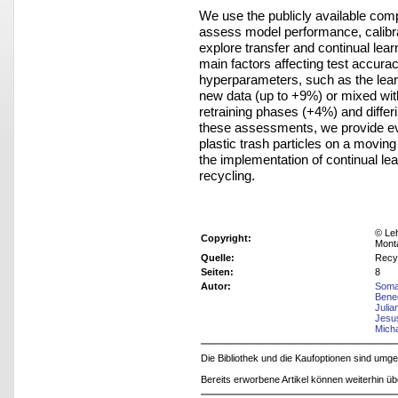
We use the publicly available com
assess model performance, calibr
explore transfer and continual lear
main factors affecting test accuracy
hyperparameters, such as the learn
new data (up to +9%) or mixed wit
retraining phases (+4%) and differ
these assessments, we provide ev
plastic trash particles on a movi
the implementation of continual lea
recycling.
© Leh
Copyright:
Mont
Quelle:
Recy
Seiten:
8
Autor:
Soma
Bene
Julia
Jesu
Micha
Die Bibliothek und die Kaufoptionen sind um
Bereits erworbene Artikel können weiterhin ü