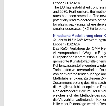
Leoben (11/2020)
The EU has established concrete r
and 2030. Furthermore, the method
rates has been amended. The new a
potentially lead to decreases of the
for plastic packaging, where denk
smaller decreases (> 2 %) to be ex
Kinetische Modellierung einer K
© Lehrstuhl für Abfallverwertungst
Leoben (11/2020)
Das ReOil Verfahren der OMV Ref
vielversprechender Weg, die Recy
Europäischen Kommission zu erre
gemischte Kunststoffabfälle chem
Kohlenwasserstoffe werden wiede
Treibstoffen weiterverarbeitet. Da
von der verarbeitenden Menge ab
Maßstabs erfolgen. Zu diesem Zwe
Zusammensetzung des Einsatzstr
die Möglichkeit bietet optimale P
Reaktormodell für die im ReOil V
welches sich der Methode des sog
die Vielzahl an auftretenden Kohl
Hilfe einer Pilotanlage werden Re