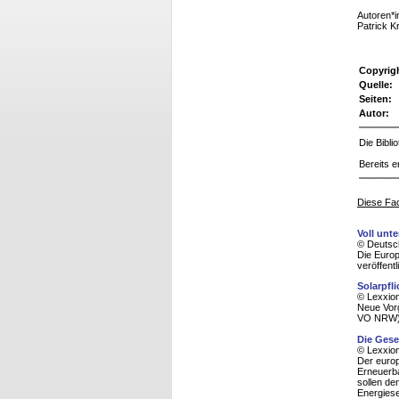
Autoren*i
Patrick 
Copyrig
Quelle:
Seiten:
Autor:
Die Bibl
Bereits e
Diese Fac
Voll unt
© Deutsc
Die Europ
veröffentl
Solarpfli
© Lexxion
Neue Vor
VO NRW
Die Gese
© Lexxion
Der euro
Erneuerba
sollen de
Energiese