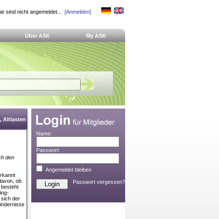
ie sind nicht angemeldet...
[Anmelden]
Über ASK
My ASK
 Altlasten
Name:
Passwort:
ch den
Angemeldet bleiben
erkannt
 davon, ob
Passwort vergessen?
 besteht
ing-
 sich der
indernisse