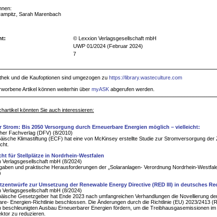
nnen:
Krampitz, Sarah Marenbach
ht:
© Lexxion Verlagsgesellschaft mbH
UWP 01/2024 (Februar 2024)
7
iothek und die Kaufoptionen sind umgezogen zu
https://library.wasteculture.com
rworbene Artikel können weiterhin über
myASK
abgerufen werden.
hartikel könnten Sie auch interessieren:
er Strom: Bis 2050 Versorgung durch Erneuerbare Energien möglich – vielleicht:
her Fachverlag (DFV) (8/2010)
äische Klimastiftung (ECF) hat eine von McKinsey erstellte Studie zur Stromversorgung der 
icht.
cht für Stellplätze in Nordrhein-Westfalen
 Verlagsgesellschaft mbH (8/2024)
gaben und praktische Herausforderungen der „Solaranlagen- Verordnung Nordrhein-Westfal
)
tzentwürfe zur Umsetzung der Renewable Energy Directive (RED III) in deutsches Re
 Verlagsgesellschaft mbH (8/2024)
päische Gesetzgeber hat Ende 2023 nach umfangreichen Verhandlungen die Novellierung de
re- Energien-Richtlinie beschlossen. Die Änderungen durch die Richtlinie (EU) 2023/2413 (R
n beschleunigten Ausbau Erneuerbarer Energien fördern, um die Treibhausgasemissionen im
ktor zu reduzieren.