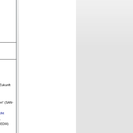
Zukunft
en“ (SAN-
cht
r
EDIII)