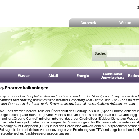
S
Netzwerk
Wissen
Suche:
Technischer
Wasser
Abfall
Energie
Boden,
Umweltschutz
ng-Photovoltaikanlagen
 gegenüber Flächenphotovoltaik an Land insbesondere den Vorteil, dass Fragen betreffend
appheit und Nutzungskonkurrenzen bei ihrer Errichtung kein Thema sind. Die FPV sind dur
t des Wassers in der Lage, mehr Strom zu produzieren als vergleichbare Anlagen an Land.
ie-Fans werden bereits Teile der Überschrift des Beitrags als aus „Space Oddity“ entlehnt 
nige Zeilen später heißt es: „Planet Earth is blue and there’s nothing I can do”. Unabhängig
 seiner „Ground Control“ mitteilen möchte, dass der Großteil der Erdoberfläche aus Wasser
 die Erde traurig ist, vielleicht u.a. wegen der Auswirkungen des Klimawandels, könnten Float
aikanlagen (im Folgenden „FPV“) in bei den Fällen eine Antwort geben. Entsprechend befasst
Beitrag mit den rechtlichen Voraussetzungen zur Errichtung von FPV und zeigt bestehende H
setzgeberisches Nachbesserungspotenzial auf.