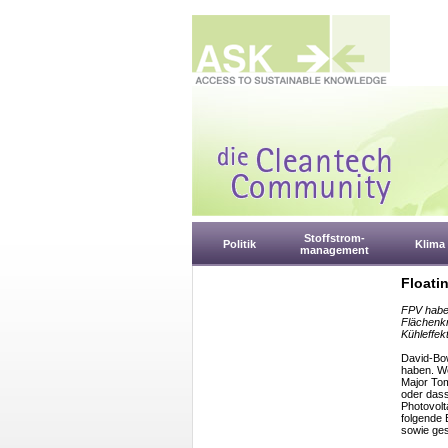
Stoffstrom-
Politik
Klima
management
Floati
FPV haben
Flächenkn
Kühleffek
David-Bow
haben. We
Major Tom
oder dass
Photovolt
folgende 
sowie ge