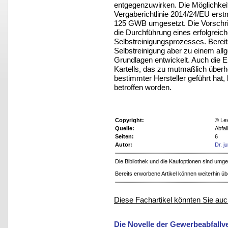
entgegenzuwirken. Die Möglichkeit
Vergaberichtlinie 2014/24/EU erst
125 GWB umgesetzt. Die Vorschrif
die Durchführung eines erfolgrei
Selbstreinigungsprozesses. Bereit
Selbstreinigung aber zu einem all
Grundlagen entwickelt. Auch die 
Kartells, das zu mutmaßlich über
bestimmter Hersteller geführt hat
betroffen worden.
Copyright:
© Le
Quelle:
Abfal
Seiten:
6
Autor:
Dr. j
Die Bibliothek und die Kaufoptionen sind um
Bereits erworbene Artikel können weiterhin ü
Diese Fachartikel könnten Sie auc
Die Novelle der Gewerbeabfall