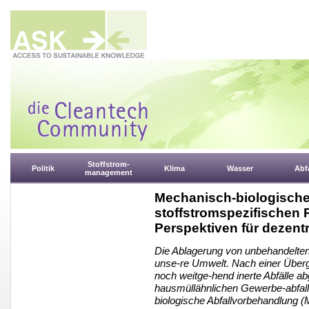
Stoffstrom-
Politik
Klima
Wasser
Abfa
management
Mechanisch-biologische
stoffstromspezifischen 
Perspektiven für dezen
Die Ablagerung von unbehandelten 
unse-re Umwelt. Nach einer Überga
noch weitge-hend inerte Abfälle a
hausmüllähnlichen Gewerbe-abfall
biologische Abfallvorbehandlung 