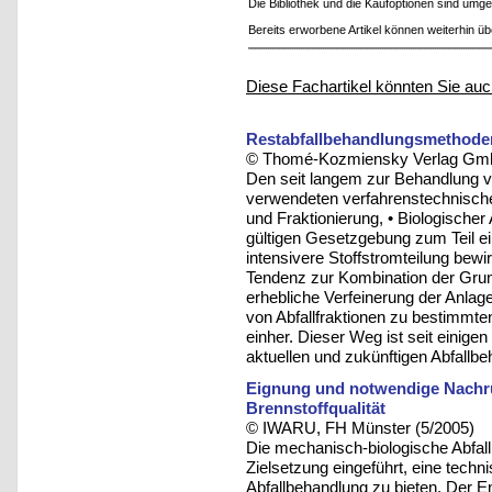
Die Bibliothek und die Kaufoptionen sind um
Bereits erworbene Artikel können weiterhin ü
Diese Fachartikel könnten Sie auc
Restabfallbehandlungsmethoden
© Thomé-Kozmiensky Verlag Gmb
Den seit langem zur Behandlung 
verwendeten verfahrenstechnisch
und Fraktionierung, • Biologische
gültigen Gesetzgebung zum Teil ei
intensivere Stoffstromteilung bewi
Tendenz zur Kombination der Grun
erhebliche Verfeinerung der Anlag
von Abfallfraktionen zu bestimmte
einher. Dieser Weg ist seit einige
aktuellen und zukünftigen Abfallbe
Eignung und notwendige Nachr
Brennstoffqualität
© IWARU, FH Münster (5/2005)
Die mechanisch-biologische Abfall
Zielsetzung eingeführt, eine techn
Abfallbehandlung zu bieten. Der E