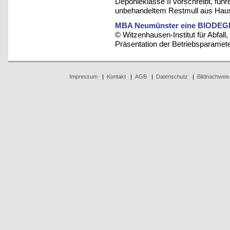
Deponieklasse II vorschreibt, füh
unbehandeltem Restmull aus Hau
MBA Neumünster eine BIODEGM
© Witzenhausen-Institut für Abfa
Präsentation der Betriebsparamet
Impressum
|
Kontakt
|
AGB
|
Datenschutz
|
Bildnachweis