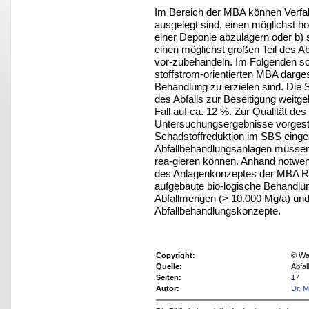
Im Bereich der MBA können Verfah
ausgelegt sind, einen möglichst h
einer Deponie abzulagern oder b) s
einen möglichst großen Teil des A
vor-zubehandeln. Im Folgenden so
stoffstrom-orientierten MBA darge
Behandlung zu erzielen sind. Die S
des Abfalls zur Beseitigung weitg
Fall auf ca. 12 %. Zur Qualität d
Untersuchungsergebnisse vorgeste
Schadstoffreduktion im SBS eingeg
Abfallbehandlungsanlagen müssen 
rea-gieren können. Anhand notwen
des Anlagenkonzeptes der MBA Rüg
aufgebaute bio-logische Behandlun
Abfallmengen (> 10.000 Mg/a) und 
Abfallbehandlungskonzepte.
Copyright:
© Was
Quelle:
Abfal
Seiten:
17
Autor:
Dr. M