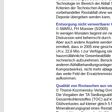
Technologie im Bereich der Abfall S
Kriterien der Technischen Anleitun
vorbehandelter Restabfall ohne w
Deponie übergeben werden kann.
Entsorgung nicht verwertbarer
© IWARU, FH Münster (5/2005)
In wenigen Monaten beginnt ein neue
Diskussion wird beherrscht durch 
Aber auch andere Aspekte werden
ermittelt, dass in 2005 eine ges
i.H.v. 22,6 Mio. t zur Verfügung 
hausmüllähnliche Gewerbeabfälle zu
rechnerisch aufzunehmen. Berücks
anderen Abfallbehandlungsanlagen 
Kompostwerke), nicht mehr ablage
das weite Feld der Ersatzbrennsto
aufkommen.
Qualität von Rostaschen aus v
© Thomé-Kozmiensky Verlag Gmb
Die Vorgaben der TA Siedlungsabfa
Gesamtkohlenstoffes (TOC) auf kl
Glühverlustes auf kleiner gleich 5
Mineralisierungsgrad eines Restabf