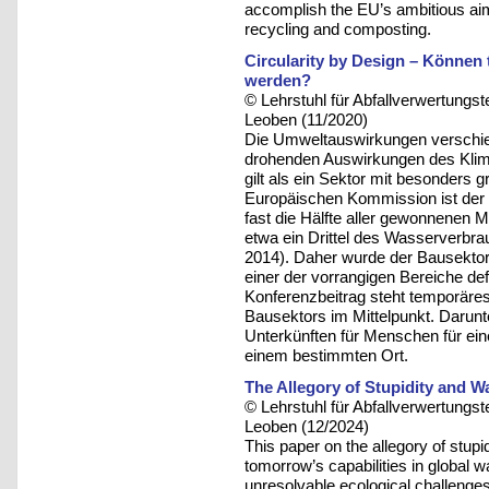
accomplish the EU’s ambitious aim 
recycling and composting.
Circularity by Design – Können
werden?
© Lehrstuhl für Abfallverwertungst
Leoben (11/2020)
Die Umweltauswirkungen verschied
drohenden Auswirkungen des Klim
gilt als ein Sektor mit besonder
Europäischen Kommission ist der 
fast die Hälfte aller gewonnenen M
etwa ein Drittel des Wasserverbr
2014). Daher wurde der Bausektor i
einer der vorrangigen Bereiche de
Konferenzbeitrag steht temporäres
Bausektors im Mittelpunkt. Darunt
Unterkünften für Menschen für ein
einem bestimmten Ort.
The Allegory of Stupidity and W
© Lehrstuhl für Abfallverwertungst
Leoben (12/2024)
This paper on the allegory of stupi
tomorrow’s capabilities in global
unresolvable ecological challenge