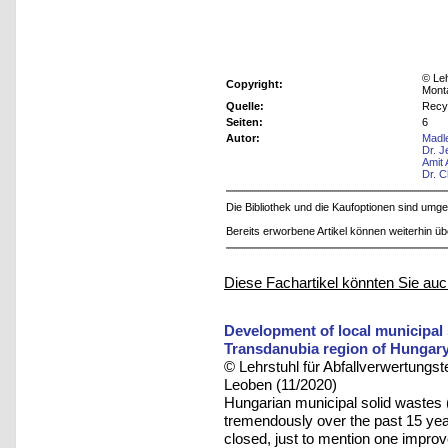
© Leh
Copyright:
Mont
Quelle:
Recy
Seiten:
6
Autor:
Madl
Dr. 
Amit
Dr. C
Die Bibliothek und die Kaufoptionen sind um
Bereits erworbene Artikel können weiterhin ü
Diese Fachartikel könnten Sie auc
Development of local municipal
Transdanubia region of Hungar
© Lehrstuhl für Abfallverwertungst
Leoben (11/2020)
Hungarian municipal solid wast
tremendously over the past 15 yea
closed, just to mention one improv