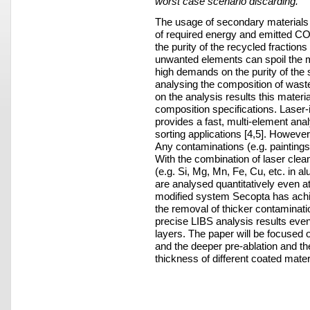
worst case scenario discarding.
The usage of secondary materials i
of required energy and emitted CO
the purity of the recycled fraction
unwanted elements can spoil the m
high demands on the purity of the
analysing the composition of wast
on the analysis results this materia
composition specifications. Lase
provides a fast, multi-element anal
sorting applications [4,5]. Howeve
Any contaminations (e.g. paintings,
With the combination of laser clean
(e.g. Si, Mg, Mn, Fe, Cu, etc. in a
are analysed quantitatively even a
modified system Secopta has achie
the removal of thicker contaminatio
precise LIBS analysis results even 
layers. The paper will be focused 
and the deeper pre-ablation and the
thickness of different coated mater