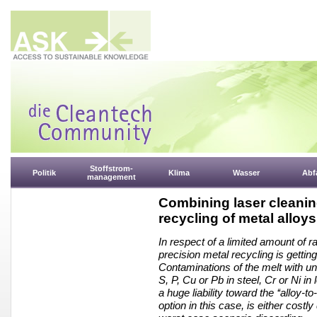
Stoffstrom-
Politik
Klima
Wasser
Abfa
management
Combining laser cleanin
recycling of metal alloys
In respect of a limited amount of 
precision metal recycling is getti
Contaminations of the melt with un
S, P, Cu or Pb in steel, Cr or Ni in
a huge liability toward the ‘‘alloy-t
option in this case, is either costl