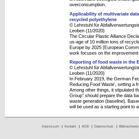
overconsumption.
Applicability of multivariate dat
recycled polyethylene
© Lehrstuhl für Abfallverwertungst
Leoben (11/2020)
The Circular Plastic Alliance Decl
us-age of 10 million tons of recycl
Europe by 2025 (European Commissi
work focuses on the improvement o
Reporting of food waste in the 
© Lehrstuhl für Abfallverwertungst
Leoben (11/2020)
In February 2019, the German Fede
Reducing Food Waste', setting a fram
Among other things, it stipulated th
Group" should prepare the data ba
waste generation (baseline). Based
will be used as a starting point to
Impressum
|
Kontakt
|
AGB
|
Datenschutz
|
Bildnachweis