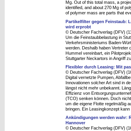
Mg. Out of this total mass, a pro
identified, and about 270 Mg of p
of polymer mass are parts that eve
Partikelfilter gegen Feinstaub
wird erprobt
© Deutscher Fachverlag (DFV) (1
Um die Feinstaubbelastung in Stutt
Verkehrsministeriums Baden-Würt
werden. Deshalb haben Vertreter d
Hummel vereinbart, ein Pilotprojekt
Stuttgarter Neckartors in Angriff 
Flexibler durch Leasing: Mit p
© Deutscher Fachverlag (DFV) (1
Digital vernetzte Pumpen, Abfall
Innovationen solcher Art sind in 
längst nicht mehr unbekannt. Längs
Effizienz von Entsorgungsunterne
(TCO) senken können. Doch nicht j
um die eigene Flotte regelmäßig 
bringen. Ein Leasingkonzept kann 
Ankündigungen werden wahr: Rü
Hannover
© Deutscher Fachverlag (DFV) (1