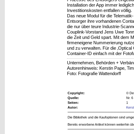
Installation der App immer lediglic
Investitionskosten entfallen völlig.
Das neue Modul für die Telematik-
Entsorger ihre vorhandenen Conta
die nur über teure Industrie-Scan
Couplink-Vorstand Jens Uwe Tonne 
die Zeit und Geld spart. Mit dem 
firmeneigene Nummerierung nutzen,
und zu verwalten. Für die ‚Optical 
Container-ID einfach mit der Foto
Unternehmen, Behörden + Verbän
Autorenhinweis: Kerstin Pape, T
Foto: Fotografie Wattendorff
Copyright:
© De
Quelle:
Nr. 
Seiten:
1
Autor:
Kers
Die Bibliothek und die Kaufoptionen sind um
Bereits erworbene Artikel können weiterhin ü