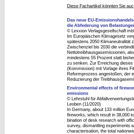
Diese Fachartikel könnten Sie auc
Das neue EU-Emissionshandels
die Abfederung von Belastunge
© Lexxion Verlagsgesellschaft mb
Im Europäischen Klimagesetz verpf
spätestens 2050 Klimaneutralität z
Zwischenziel bis 2030 die verbind
Nettotreibhausgasemissionen, al
mindestens 55 Prozent statt bish
zu senken. Zur Erreichung dieses
(Kommission) mit Vorlage ihres F
Reformprozess angestoßen, der e
Reduzierung der Treibhausgasemi
Environmental effects of firewor
emissions
© Lehrstuhl für Abfallverwertungst
Leoben (11/2020)
In Germany, about 133 million Eur
fireworks, which result in 38,000 
bination of desk research with offi
survey, dismantling experiments w
characterisation, the total nation