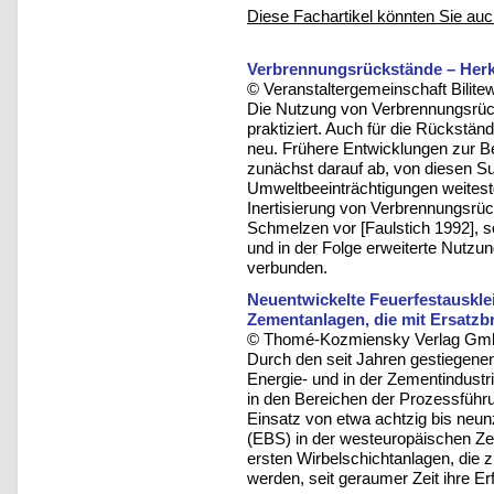
Diese Fachartikel könnten Sie auc
Verbrennungsrückstände – Herk
© Veranstaltergemeinschaft Bilite
Die Nutzung von Verbrennungsrüc
praktiziert. Auch für die Rückständ
neu. Frühere Entwicklungen zur 
zunächst darauf ab, von diesen 
Umweltbeeinträchtigungen weites
Inertisierung von Verbrennungsrü
Schmelzen vor [Faulstich 1992], s
und in der Folge erweiterte Nutzu
verbunden.
Neuentwickelte Feuerfestauskle
Zementanlagen, die mit Ersatzb
© Thomé-Kozmiensky Verlag Gmb
Durch den seit Jahren gestiegenen
Energie- und in der Zementindustri
in den Bereichen der Prozessführu
Einsatz von etwa achtzig bis neun
(EBS) in der westeuropäischen Ze
ersten Wirbelschichtanlagen, die z
werden, seit geraumer Zeit ihre E