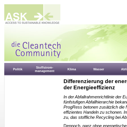
Stoffstrom-
Politik
Klima
Wasser
Abfa
management
Differenzierung der ene
der Energieeffizienz
In der Abfallrahmenrichtlinie der
fünfstufigen Abfallhierarchie bek
ProgRess betonen zusätzlich die 
effizientes Handeln zu schonen. 
zu, das stoffliche Recycling bei A
Dennoch, ganz ohne energetische 