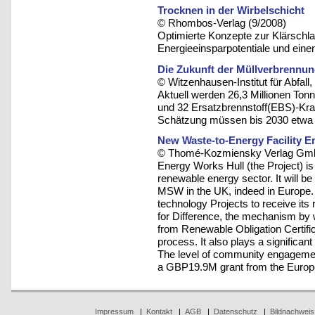
Trocknen in der Wirbelschicht
© Rhombos-Verlag (9/2008)
Optimierte Konzepte zur Klärsch
Energieeinsparpotentiale und einen
Die Zukunft der Müllverbrennun
© Witzenhausen-Institut für Abfa
Aktuell werden 26,3 Millionen Ton
und 32 Ersatzbrennstoff(EBS)-Kra
Schätzung müssen bis 2030 etwa 
New Waste-to-Energy Facility E
© Thomé-Kozmiensky Verlag Gmb
Energy Works Hull (the Project) is
renewable energy sector. It will be o
MSW in the UK, indeed in Europe. I
technology Projects to receive its 
for Difference, the mechanism b
from Renewable Obligation Certific
process. It also plays a significant
The level of community engagement 
a GBP19.9M grant from the Europ
Impressum
|
Kontakt
|
AGB
|
Datenschutz
|
Bildnachweis