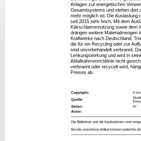
Anlagen zur energetischen Verwert
Gesamtsystems und stehen dort zur
mehr möglich ist. Die Auslastung 
seit 2015 sehr hoch. Mit dem Ausla
Klärschlammnutzung sowie dem Im
drängen weitere Materialmengen 
Kraftwerke nach Deutschland. Trotz
die für ein Recycling oder zur Auf
sind unvorbehandelt verbrannt. Das
Lenkungswirkung und wird in sein
Abfallrahmenrichtlinie nicht gerech
verbrannt oder recycelt wird, hä
Preises ab.
Copyright:
© bv
Studi
Quelle:
Energ
Seiten:
47
Autor:
Die Bibliothek und die Kaufoptionen sind um
Bereits erworbene Artikel können weiterhin ü