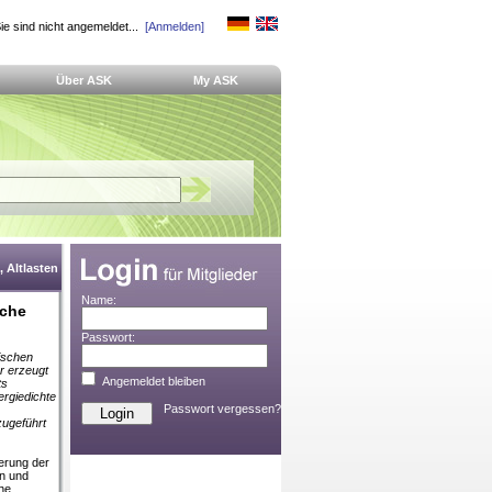
ie sind nicht angemeldet...
[Anmelden]
Über ASK
My ASK
 Altlasten
Name:
sche
Passwort:
ischen
r erzeugt
Angemeldet bleiben
ts
ergiedichte
Passwort vergessen?
zugeführt
erung der
en und
he