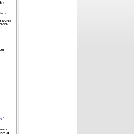
che
chen
ysatoren
werden
der
 of
years.
lots of