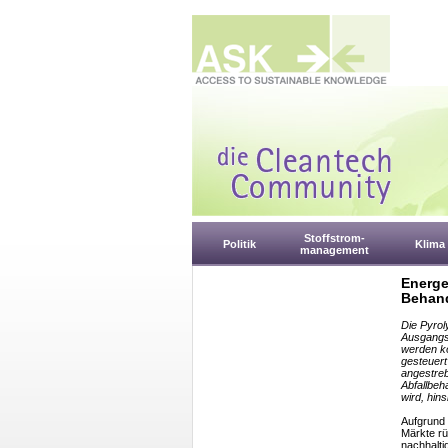
Stoffstrom-
Politik
Klima
management
Energe
Behan
Die Pyrol
Ausgangss
werden k
gesteuert
angestreb
Abfallbeh
wird, hins
Aufgrund 
Märkte rü
nachhalti