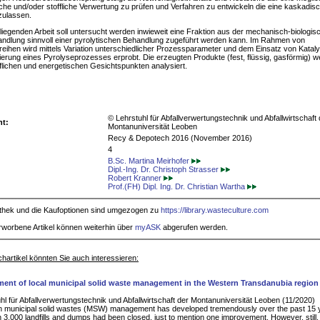
che und/oder stoffliche Verwertung zu prüfen und Verfahren zu entwickeln die eine kaskadis
zulassen.
rliegenden Arbeit soll untersucht werden inwieweit eine Fraktion aus der mechanisch-biologis
andlung sinnvoll einer pyrolytischen Behandlung zugeführt werden kann. Im Rahmen von
eihen wird mittels Variation unterschiedlicher Prozessparameter und dem Einsatz von Katal
ierung eines Pyrolyseprozesses erprobt. Die erzeugten Produkte (fest, flüssig, gasförmig) 
fflichen und energetischen Gesichtspunkten analysiert.
© Lehrstuhl für Abfallverwertungstechnik und Abfallwirtschaft 
ht:
Montanuniversität Leoben
Recy & Depotech 2016 (November 2016)
4
B.Sc. Martina Meirhofer
Dipl.-Ing. Dr. Christoph Strasser
Robert Kranner
Prof.(FH) Dipl. Ing. Dr. Christian Wartha
iothek und die Kaufoptionen sind umgezogen zu
https://library.wasteculture.com
rworbene Artikel können weiterhin über
myASK
abgerufen werden.
hartikel könnten Sie auch interessieren:
ent of local municipal solid waste management in the Western Transdanubia region
hl für Abfallverwertungstechnik und Abfallwirtschaft der Montanuniversität Leoben (11/2020)
n municipal solid wastes (MSW) management has developed tremendously over the past 15 
 3,000 landfills and dumps had been closed, just to mention one improvement. However, still, 