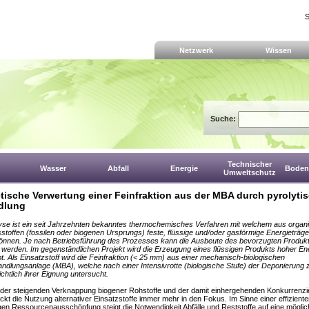
S
Netzwerk
Wissen
Suche:
Technischer
Wasser
Abfall
Energie
Boden,
Umweltschutz
tische Verwertung einer Feinfraktion aus der MBA durch pyrolyti
dlung
yse ist ein seit Jahrzehnten bekanntes thermochemisches Verfahren mit welchem aus organ
toffen (fossilen oder biogenen Ursprungs) feste, flüssige und/oder gasförmige Energieträge
önnen. Je nach Betriebsführung des Prozesses kann die Ausbeute des bevorzugten Produk
 werden. Im gegenständlichen Projekt wird die Erzeugung eines flüssigen Produkts hoher En
t. Als Einsatzstoff wird die Feinfraktion (< 25 mm) aus einer mechanisch-biologischen
andlungsanlage (MBA), welche nach einer Intensivrotte (biologische Stufe) der Deponierung 
ichtlich ihrer Eignung untersucht.
der steigenden Verknappung biogener Rohstoffe und der damit einhergehenden Konkurrenzi
ckt die Nutzung alternativer Einsatzstoffe immer mehr in den Fokus. Im Sinne einer effizient
gen Ressourcenausschöpfung steigt die Notwendigkeit Abfälle und Reststoffe auf eine möglic