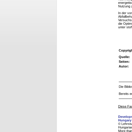
energetis
Nutzung 
In der vo
Abfallbeh
Versuchsr
die Optim
unter sto
Copyrig
Quelle:
Seiten:
Autor:
Die Bibl
Bereits e
Diese Fac
Developm
Hungary
© Lehrstu
Hungaria
More than