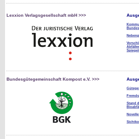
Lexxion Verlagsgesellschaft mbH
>>>
Ausge
Kommun
Bundes
Nebenp
Vorschl
Abfälle
Spiegel
Bundesgütegemeinschaft Kompost e.V.
>>>
Ausge
Güteges
Fremdst
Stand d
Bioabfä
Novelle
Sichtko