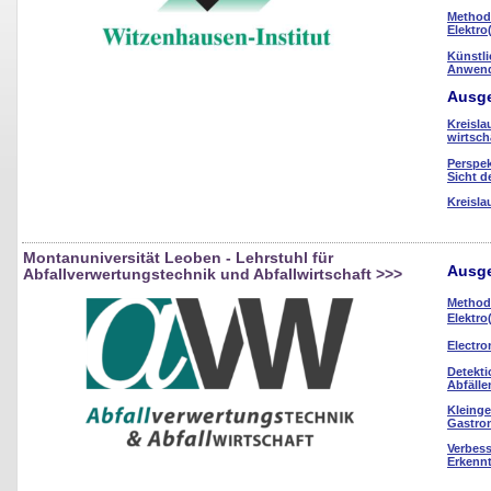
Method
Elektro
Künstli
Anwend
Ausge
Kreisla
wirtsch
Perspek
Sicht d
Kreisla
Montanuniversität Leoben - Lehrstuhl für
Ausge
Abfallverwertungstechnik und Abfallwirtschaft
>>>
Method
Elektro
Electro
Detekt
Abfälle
Kleinge
Gastro
Verbess
Erkennt