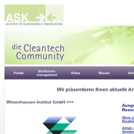
Stoffstrom-
Politik
Klima
Wasser
Abfa
management
Wir präsentieren Ihnen aktuelle Ar
Witzenhausen-Institut GmbH
>>>
Ausge
Resso
Wege z
Bioabfä
Abfall-
Verglei