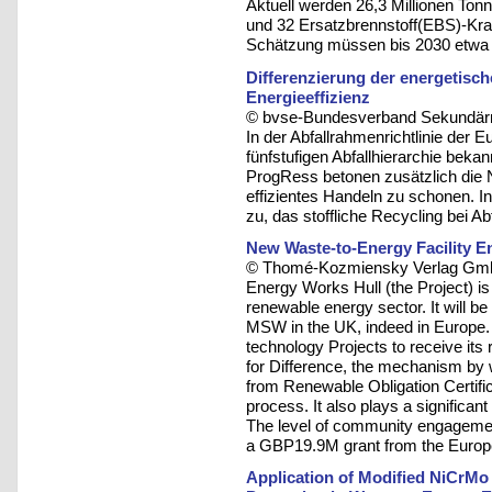
Aktuell werden 26,3 Millionen Ton
und 32 Ersatzbrennstoff(EBS)-Kra
Schätzung müssen bis 2030 etwa 
Differenzierung der energetisc
Energieeffizienz
© bvse-Bundesverband Sekundärro
In der Abfallrahmenrichtlinie der
fünfstufigen Abfallhierarchie bek
ProgRess betonen zusätzlich die 
effizientes Handeln zu schonen. 
zu, das stoffliche Recycling bei A
New Waste-to-Energy Facility E
© Thomé-Kozmiensky Verlag Gmb
Energy Works Hull (the Project) is
renewable energy sector. It will be o
MSW in the UK, indeed in Europe. I
technology Projects to receive its 
for Difference, the mechanism b
from Renewable Obligation Certific
process. It also plays a significant
The level of community engagement 
a GBP19.9M grant from the Europ
Application of Modified NiCrMo 