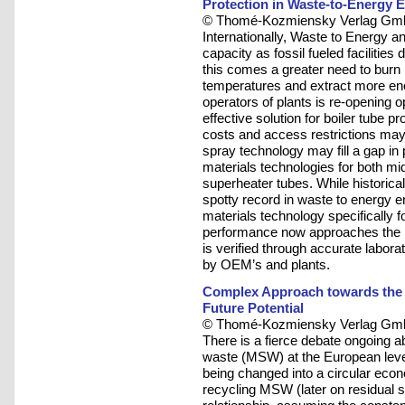
Protection in Waste-to-Energy 
© Thomé-Kozmiensky Verlag Gmb
Internationally, Waste to Energy a
capacity as fossil fueled facilities
this comes a greater need to burn
temperatures and extract more ener
operators of plants is re-opening o
effective solution for boiler tube 
costs and access restrictions may 
spray technology may fill a gap in 
materials technologies for both mi
superheater tubes. While historica
spotty record in waste to energy 
materials technology specifically 
performance now approaches the pe
is verified through accurate labor
by OEM’s and plants.
Complex Approach towards the 
Future Potential
© Thomé-Kozmiensky Verlag Gmb
There is a fierce debate ongoing ab
waste (MSW) at the European leve
being changed into a circular econ
recycling MSW (later on residual 