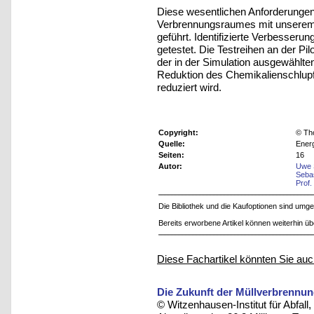
Diese wesentlichen Anforderungen
Verbrennungsraumes mit unserem 
geführt. Identifizierte Verbesser
getestet. Die Testreihen an der Pi
der in der Simulation ausgewählt
Reduktion des Chemikalienschlupfs 
reduziert wird.
Copyright:
© Th
Quelle:
Energ
Seiten:
16
Autor:
Uwe 
Seba
Prof.
Die Bibliothek und die Kaufoptionen sind um
Bereits erworbene Artikel können weiterhin ü
Diese Fachartikel könnten Sie auc
Die Zukunft der Müllverbrennun
© Witzenhausen-Institut für Abfa