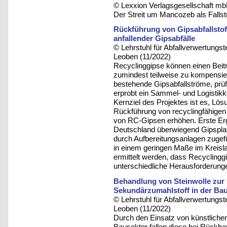
© Lexxion Verlagsgesellschaft mb
Der Streit um Mancozeb als Fallst
Rückführung von Gipsabfallstof
anfallender Gipsabfälle
© Lehrstuhl für Abfallverwertungst
Leoben (11/2022)
Recyclinggipse können einen Beit
zumindest teilweise zu kompensie
bestehende Gipsabfallströme, prüft
erprobt ein Sammel- und Logistikk
Kernziel des Projektes ist es, Lö
Rückführung von recyclingfähigen 
von RC-Gipsen erhöhen. Erste Erg
Deutschland überwiegend Gipspla
durch Aufbereitungsanlagen zugefü
in einem geringen Maße im Kreisla
ermittelt werden, dass Recycling
unterschiedliche Herausforderunge
Behandlung von Steinwolle zur 
Sekundärzumahlstoff in der Bau
© Lehrstuhl für Abfallverwertungst
Leoben (11/2022)
Durch den Einsatz von künstliche
Bausektor fallen diese bei Rückb