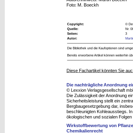
Foto: M. Boeckh
Copyright:
© De
Quelle:
Nr. 
Seiten:
3
Autor:
Mart
Die Bibliothek und die Kaufoptionen sind um
Bereits erworbene Artikel können weiterhin ü
Diese Fachartikel könnten Sie auc
Die nachträgliche Anordnung e
© Lexxion Verlagsgesellschaft mb
Die Zulässigkeit der Anordnung ei
Sicherheitsleistung stellt ein zen
Bergbaugesetzgebung dar, insbes
beschleunigten Kohleausstiegs. In
ökologischen und sozialen Folgen
Wirkstoffbewertung von Pflanz
Chemikalienrecht